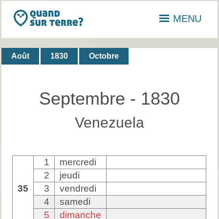
MENU
Août
1830
Octobre
Septembre - 1830
Venezuela
1
mercredi
2
jeudi
35
3
vendredi
4
samedi
5
dimanche