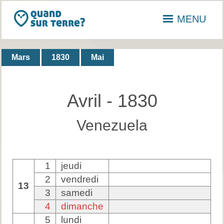
MENU
Mars
1830
Mai
Avril - 1830
Venezuela
1
jeudi
2
vendredi
13
3
samedi
4
dimanche
5
lundi