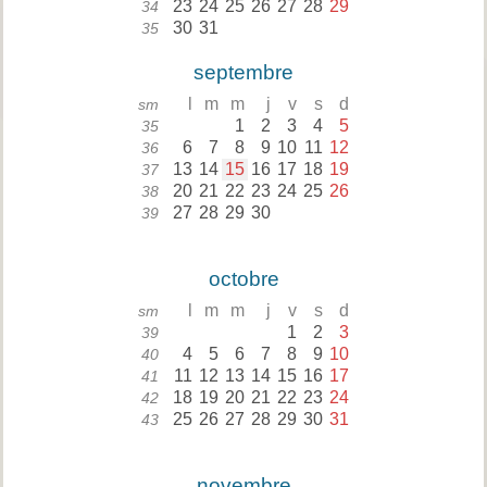
23
24
25
26
27
28
29
34
30
31
35
septembre
l
m
m
j
v
s
d
sm
1
2
3
4
5
35
6
7
8
9
10
11
12
36
13
14
15
16
17
18
19
37
20
21
22
23
24
25
26
38
27
28
29
30
39
octobre
l
m
m
j
v
s
d
sm
1
2
3
39
4
5
6
7
8
9
10
40
11
12
13
14
15
16
17
41
18
19
20
21
22
23
24
42
25
26
27
28
29
30
31
43
novembre