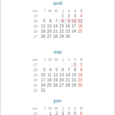
avril
l
m
m
j
v
s
d
sm
1
2
3
4
13
5
6
7
8
9
10
11
14
12
13
14
15
16
17
18
15
19
20
21
22
23
24
25
16
26
27
28
29
30
17
mai
l
m
m
j
v
s
d
sm
1
2
17
3
4
5
6
7
8
9
18
10
11
12
13
14
15
16
19
17
18
19
20
21
22
23
20
24
25
26
27
28
29
30
21
31
22
juin
l
m
m
j
v
s
d
sm
1
2
3
4
5
6
22