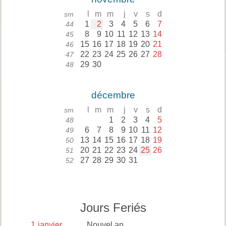
l
m
m
j
v
s
d
sm
1
2
3
4
5
6
7
44
8
9
10
11
12
13
14
45
15
16
17
18
19
20
21
46
22
23
24
25
26
27
28
47
29
30
48
décembre
l
m
m
j
v
s
d
sm
1
2
3
4
5
48
6
7
8
9
10
11
12
49
13
14
15
16
17
18
19
50
20
21
22
23
24
25
26
51
27
28
29
30
31
52
Jours Feriés
1
janvier
Nouvel an