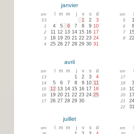
janvier
l
m
m
j
v
s
d
sm
sm
1
2
3
53
5
4
5
6
7
8
9
10
1
6
11
12
13
14
15
16
17
1
2
7
18
19
20
21
22
23
24
2
3
8
25
26
27
28
29
30
31
4
avril
l
m
m
j
v
s
d
sm
sm
1
2
3
4
13
17
5
6
7
8
9
10
11
14
18
12
13
14
15
16
17
18
1
15
19
19
20
21
22
23
24
25
1
16
20
26
27
28
29
30
2
17
21
3
22
juillet
l
m
m
j
v
s
d
sm
sm
1
2
3
4
26
30