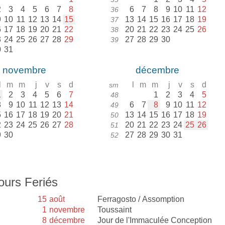
2
3
4
5
6
7
8
6
7
8
9
10
11
12
36
9
10
11
12
13
14
15
13
14
15
16
17
18
19
37
6
17
18
19
20
21
22
20
21
22
23
24
25
26
38
3
24
25
26
27
28
29
27
28
29
30
39
0
31
novembre
décembre
l
m
m
j
v
s
d
l
m
m
j
v
s
d
sm
1
2
3
4
5
6
7
1
2
3
4
5
48
8
9
10
11
12
13
14
6
7
8
9
10
11
12
49
5
16
17
18
19
20
21
13
14
15
16
17
18
19
50
2
23
24
25
26
27
28
20
21
22
23
24
25
26
51
9
30
27
28
29
30
31
52
ours Feriés
15
août
Ferragosto / Assomption
1
novembre
Toussaint
8
décembre
Jour de l'Immaculée Conception