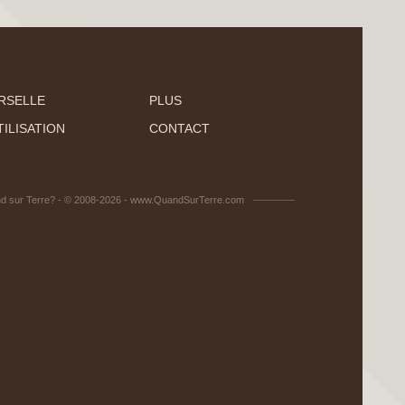
RSELLE
PLUS
ILISATION
CONTACT
d sur Terre? - © 2008-2026 - www.QuandSurTerre.com