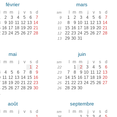
février
mars
l
m
m
j
v
s
d
l
m
m
j
v
s
d
sm
1
2
3
4
5
6
7
1
2
3
4
5
6
7
9
8
9
10
11
12
13
14
8
9
10
11
12
13
14
10
5
16
17
18
19
20
21
15
16
17
18
19
20
21
11
2
23
24
25
26
27
28
22
23
24
25
26
27
28
12
29
30
31
13
mai
juin
l
m
m
j
v
s
d
l
m
m
j
v
s
d
sm
1
2
1
2
3
4
5
6
22
3
4
5
6
7
8
9
7
8
9
10
11
12
13
23
0
11
12
13
14
15
16
14
15
16
17
18
19
20
24
7
18
19
20
21
22
23
21
22
23
24
25
26
27
25
4
25
26
27
28
29
30
28
29
30
26
1
août
septembre
l
m
m
j
v
s
d
l
m
m
j
v
s
d
sm
1
1
2
3
4
5
35