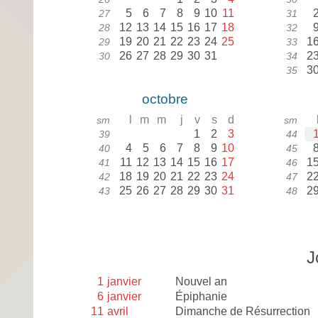
5
6
7
8
9
10
11
27
31
12
13
14
15
16
17
18
28
32
19
20
21
22
23
24
25
1
29
33
26
27
28
29
30
31
2
30
34
3
35
octobre
l
m
m
j
v
s
d
sm
sm
1
2
3
39
44
4
5
6
7
8
9
10
40
45
11
12
13
14
15
16
17
1
41
46
18
19
20
21
22
23
24
2
42
47
25
26
27
28
29
30
31
2
43
48
J
1
janvier
Nouvel an
6
janvier
Épiphanie
11
avril
Dimanche de Résurrection