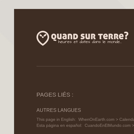
PAGES LIÉS :
AUTRES LANGUES
This page in English:
WhenOnEarth.com > Calendar 
Esta página en español:
CuandoEnElMundo.com > C