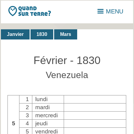
MENU
Janvier
1830
Mars
Février - 1830
Venezuela
1
lundi
2
mardi
3
mercredi
5
4
jeudi
5
vendredi