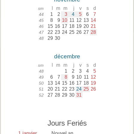
l
m
m
j
v
s
d
sm
1
2
3
4
5
6
7
44
8
9
10
11
12
13
14
45
15
16
17
18
19
20
21
46
22
23
24
25
26
27
28
47
29
30
48
décembre
l
m
m
j
v
s
d
sm
1
2
3
4
5
48
6
7
8
9
10
11
12
49
13
14
15
16
17
18
19
50
20
21
22
23
24
25
26
51
27
28
29
30
31
52
Jours Feriés
1
janvier
Nouvel an