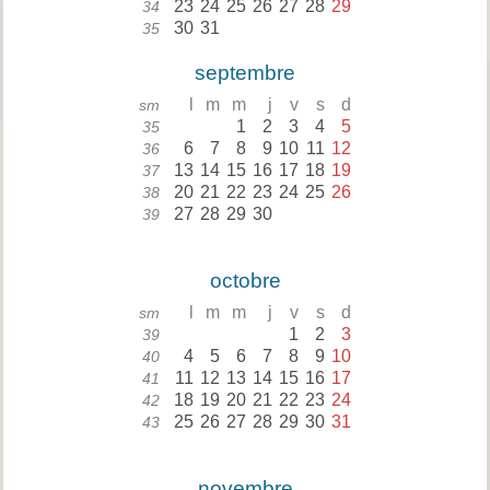
23
24
25
26
27
28
29
34
30
31
35
septembre
l
m
m
j
v
s
d
sm
1
2
3
4
5
35
6
7
8
9
10
11
12
36
13
14
15
16
17
18
19
37
20
21
22
23
24
25
26
38
27
28
29
30
39
octobre
l
m
m
j
v
s
d
sm
1
2
3
39
4
5
6
7
8
9
10
40
11
12
13
14
15
16
17
41
18
19
20
21
22
23
24
42
25
26
27
28
29
30
31
43
novembre