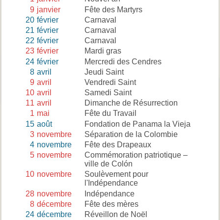
9
janvier
Fête des Martyrs
20
février
Carnaval
21
février
Carnaval
22
février
Carnaval
23
février
Mardi gras
24
février
Mercredi des Cendres
8
avril
Jeudi Saint
9
avril
Vendredi Saint
10
avril
Samedi Saint
11
avril
Dimanche de Résurrection
1
mai
Fête du Travail
15
août
Fondation de Panama la Vieja
3
novembre
Séparation de la Colombie
4
novembre
Fête des Drapeaux
5
novembre
Commémoration patriotique –
ville de Colón
10
novembre
Soulèvement pour
l'Indépendance
28
novembre
Indépendance
8
décembre
Fête des mères
24
décembre
Réveillon de Noël