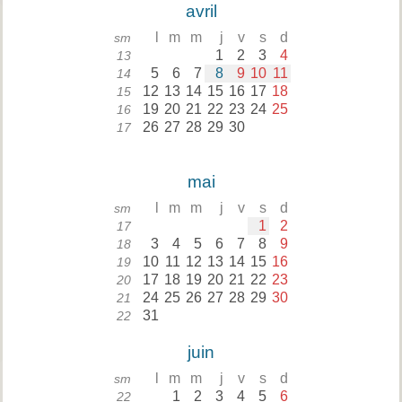
avril
l
m
m
j
v
s
d
sm
1
2
3
4
13
5
6
7
8
9
10
11
14
12
13
14
15
16
17
18
15
19
20
21
22
23
24
25
16
26
27
28
29
30
17
mai
l
m
m
j
v
s
d
sm
1
2
17
3
4
5
6
7
8
9
18
10
11
12
13
14
15
16
19
17
18
19
20
21
22
23
20
24
25
26
27
28
29
30
21
31
22
juin
l
m
m
j
v
s
d
sm
1
2
3
4
5
6
22