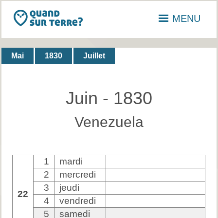
MENU
Mai
1830
Juillet
Juin - 1830
Venezuela
1
mardi
2
mercredi
3
jeudi
22
4
vendredi
5
samedi