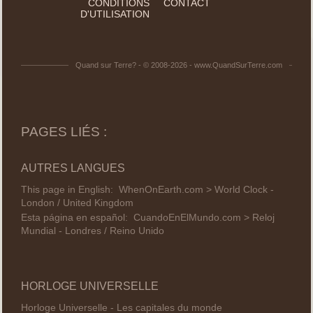
CONDITIONS
CONTACT
D'UTILISATION
Quand sur Terre? - © 2008-2026 - www.QuandSurTerre.com
PAGES LIÉS :
AUTRES LANGUES
This page in English:
WhenOnEarth.com > World Clock -
London / United Kingdom
Esta página en español:
CuandoEnElMundo.com > Reloj
Mundial - Londres / Reino Unido
HORLOGE UNIVERSELLE
Horloge Universelle - Les capitales du monde