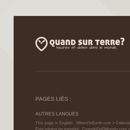
PAGES LIÉS :
AUTRES LANGUES
This page in English:
WhenOnEarth.com > Calendar
Esta página en español:
CuandoEnElMundo.com > Ca