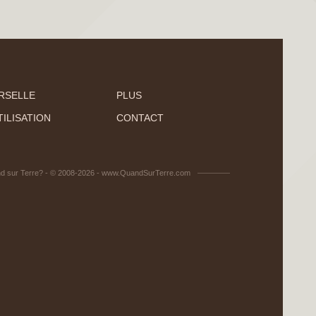
RSELLE
PLUS
ILISATION
CONTACT
d sur Terre? - © 2008-2026 - www.QuandSurTerre.com