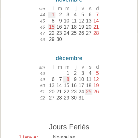
l
m
m
j
v
s
d
sm
1
2
3
4
5
6
7
44
8
9
10
11
12
13
14
45
15
16
17
18
19
20
21
46
22
23
24
25
26
27
28
47
29
30
48
décembre
l
m
m
j
v
s
d
sm
1
2
3
4
5
48
6
7
8
9
10
11
12
49
13
14
15
16
17
18
19
50
20
21
22
23
24
25
26
51
27
28
29
30
31
52
Jours Feriés
1
janvier
Nouvel an