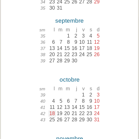
23
24
25
26
27
28
29
34
30
31
35
septembre
l
m
m
j
v
s
d
sm
1
2
3
4
5
35
6
7
8
9
10
11
12
36
13
14
15
16
17
18
19
37
20
21
22
23
24
25
26
38
27
28
29
30
39
octobre
l
m
m
j
v
s
d
sm
1
2
3
39
4
5
6
7
8
9
10
40
11
12
13
14
15
16
17
41
18
19
20
21
22
23
24
42
25
26
27
28
29
30
31
43
novembre