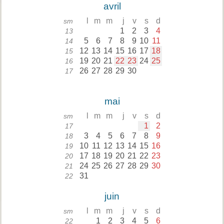
avril
l
m
m
j
v
s
d
sm
1
2
3
4
13
5
6
7
8
9
10
11
14
12
13
14
15
16
17
18
15
19
20
21
22
23
24
25
16
26
27
28
29
30
17
mai
l
m
m
j
v
s
d
sm
1
2
17
3
4
5
6
7
8
9
18
10
11
12
13
14
15
16
19
17
18
19
20
21
22
23
20
24
25
26
27
28
29
30
21
31
22
juin
l
m
m
j
v
s
d
sm
1
2
3
4
5
6
22