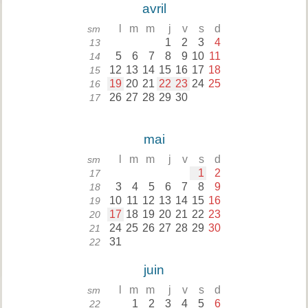
avril
l
m
m
j
v
s
d
sm
1
2
3
4
13
5
6
7
8
9
10
11
14
12
13
14
15
16
17
18
15
19
20
21
22
23
24
25
16
26
27
28
29
30
17
mai
l
m
m
j
v
s
d
sm
1
2
17
3
4
5
6
7
8
9
18
10
11
12
13
14
15
16
19
17
18
19
20
21
22
23
20
24
25
26
27
28
29
30
21
31
22
juin
l
m
m
j
v
s
d
sm
1
2
3
4
5
6
22