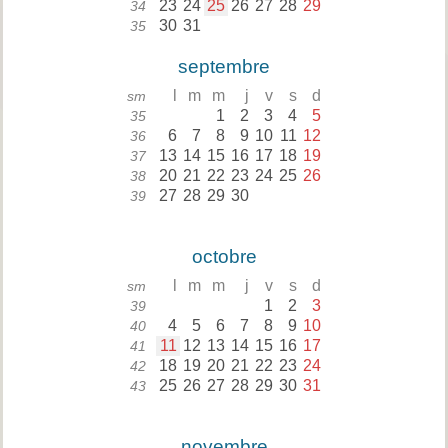
23
24
25
26
27
28
29
34
30
31
35
septembre
l
m
m
j
v
s
d
sm
1
2
3
4
5
35
6
7
8
9
10
11
12
36
13
14
15
16
17
18
19
37
20
21
22
23
24
25
26
38
27
28
29
30
39
octobre
l
m
m
j
v
s
d
sm
1
2
3
39
4
5
6
7
8
9
10
40
11
12
13
14
15
16
17
41
18
19
20
21
22
23
24
42
25
26
27
28
29
30
31
43
novembre