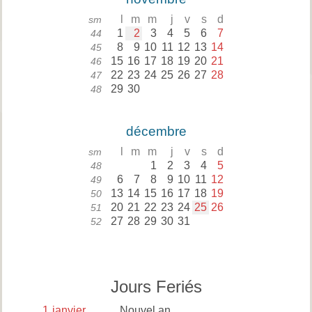
l
m
m
j
v
s
d
sm
1
2
3
4
5
6
7
44
8
9
10
11
12
13
14
45
15
16
17
18
19
20
21
46
22
23
24
25
26
27
28
47
29
30
48
décembre
l
m
m
j
v
s
d
sm
1
2
3
4
5
48
6
7
8
9
10
11
12
49
13
14
15
16
17
18
19
50
20
21
22
23
24
25
26
51
27
28
29
30
31
52
Jours Feriés
1
janvier
Nouvel an