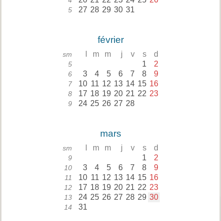
4
27
28
29
30
31
5
février
l
m
m
j
v
s
d
sm
1
2
5
3
4
5
6
7
8
9
6
10
11
12
13
14
15
16
7
17
18
19
20
21
22
23
8
24
25
26
27
28
9
mars
l
m
m
j
v
s
d
sm
1
2
9
3
4
5
6
7
8
9
10
10
11
12
13
14
15
16
11
17
18
19
20
21
22
23
12
24
25
26
27
28
29
30
13
31
14