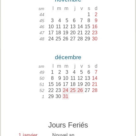
l
m
m
j
v
s
d
sm
1
2
44
3
4
5
6
7
8
9
45
10
11
12
13
14
15
16
46
17
18
19
20
21
22
23
47
24
25
26
27
28
29
30
48
décembre
l
m
m
j
v
s
d
sm
1
2
3
4
5
6
7
49
8
9
10
11
12
13
14
50
15
16
17
18
19
20
21
51
22
23
24
25
26
27
28
52
29
30
31
1
Jours Feriés
1
janvier
Nouvel an