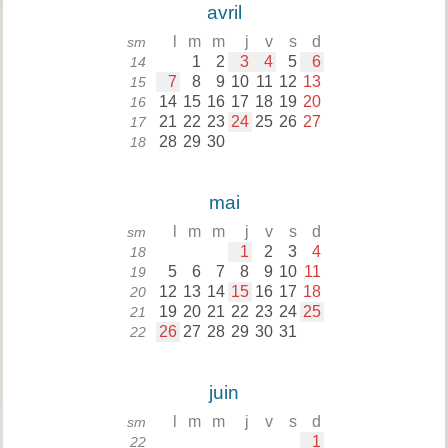
avril
l
m
m
j
v
s
d
sm
1
2
3
4
5
6
14
7
8
9
10
11
12
13
15
14
15
16
17
18
19
20
16
21
22
23
24
25
26
27
17
28
29
30
18
mai
l
m
m
j
v
s
d
sm
1
2
3
4
18
5
6
7
8
9
10
11
19
12
13
14
15
16
17
18
20
19
20
21
22
23
24
25
21
26
27
28
29
30
31
22
juin
l
m
m
j
v
s
d
sm
1
22