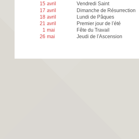
15
avril
Vendredi Saint
17
avril
Dimanche de Résurrection
18
avril
Lundi de Pâques
21
avril
Premier jour de l'été
1
mai
Fête du Travail
26
mai
Jeudi de l'Ascension