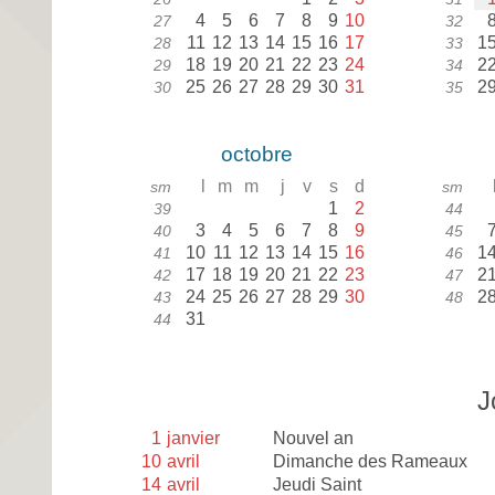
4
5
6
7
8
9
10
27
32
11
12
13
14
15
16
17
1
28
33
18
19
20
21
22
23
24
2
29
34
25
26
27
28
29
30
31
2
30
35
octobre
l
m
m
j
v
s
d
sm
sm
1
2
39
44
3
4
5
6
7
8
9
40
45
10
11
12
13
14
15
16
1
41
46
17
18
19
20
21
22
23
2
42
47
24
25
26
27
28
29
30
2
43
48
31
44
J
1
janvier
Nouvel an
10
avril
Dimanche des Rameaux
14
avril
Jeudi Saint