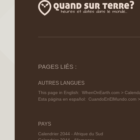
PAGES LIÉS :
AUTRES LANGUES
This page in English:
WhenOnEarth.com > Calendar
Esta página en español:
CuandoEnElMundo.com > C
PAYS
Calendrier 2044 - Afrique du Sud