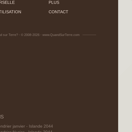
RSELLE
PLUS
ILISATION
CONTACT
d sur Terre? - © 2008-2026 - www.QuandSurTerre.com
IS
ndrier janvier - Islande 2044