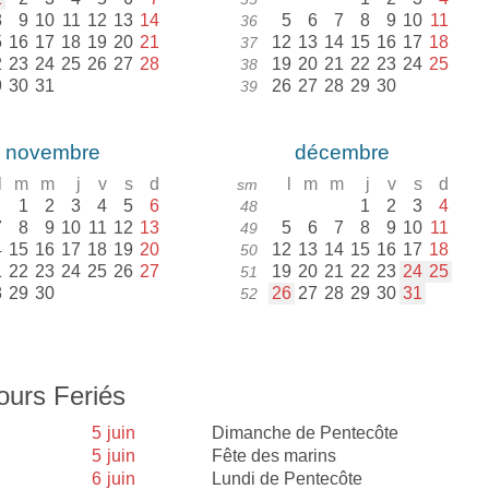
8
9
10
11
12
13
14
5
6
7
8
9
10
11
36
5
16
17
18
19
20
21
12
13
14
15
16
17
18
37
2
23
24
25
26
27
28
19
20
21
22
23
24
25
38
9
30
31
26
27
28
29
30
39
novembre
décembre
l
m
m
j
v
s
d
l
m
m
j
v
s
d
sm
1
2
3
4
5
6
1
2
3
4
48
7
8
9
10
11
12
13
5
6
7
8
9
10
11
49
4
15
16
17
18
19
20
12
13
14
15
16
17
18
50
1
22
23
24
25
26
27
19
20
21
22
23
24
25
51
8
29
30
26
27
28
29
30
31
52
ours Feriés
5
juin
Dimanche de Pentecôte
5
juin
Fête des marins
6
juin
Lundi de Pentecôte