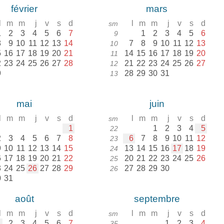
février
mars
l
m
m
j
v
s
d
l
m
m
j
v
s
d
sm
1
2
3
4
5
6
7
1
2
3
4
5
6
9
8
9
10
11
12
13
14
7
8
9
10
11
12
13
10
5
16
17
18
19
20
21
14
15
16
17
18
19
20
11
2
23
24
25
26
27
28
21
22
23
24
25
26
27
12
9
28
29
30
31
13
mai
juin
l
m
m
j
v
s
d
l
m
m
j
v
s
d
sm
1
1
2
3
4
5
22
2
3
4
5
6
7
8
6
7
8
9
10
11
12
23
9
10
11
12
13
14
15
13
14
15
16
17
18
19
24
6
17
18
19
20
21
22
20
21
22
23
24
25
26
25
3
24
25
26
27
28
29
27
28
29
30
26
0
31
août
septembre
l
m
m
j
v
s
d
l
m
m
j
v
s
d
sm
1
2
3
4
5
6
7
1
2
3
4
35