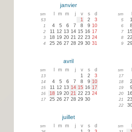
janvier
l
m
m
j
v
s
d
sm
sm
1
2
3
53
5
4
5
6
7
8
9
10
1
6
11
12
13
14
15
16
17
1
2
7
18
19
20
21
22
23
24
2
3
8
25
26
27
28
29
30
31
2
4
9
avril
l
m
m
j
v
s
d
sm
sm
1
2
3
13
17
4
5
6
7
8
9
10
14
18
11
12
13
14
15
16
17
15
19
18
19
20
21
22
23
24
1
16
20
25
26
27
28
29
30
2
17
21
3
22
juillet
l
m
m
j
v
s
d
sm
sm
1
2
3
26
31