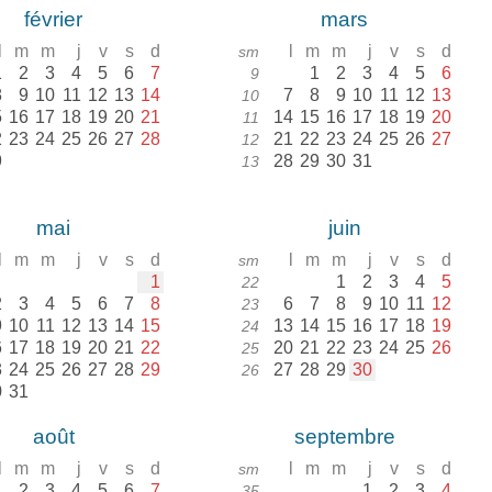
février
mars
l
m
m
j
v
s
d
l
m
m
j
v
s
d
sm
1
2
3
4
5
6
7
1
2
3
4
5
6
9
8
9
10
11
12
13
14
7
8
9
10
11
12
13
10
5
16
17
18
19
20
21
14
15
16
17
18
19
20
11
2
23
24
25
26
27
28
21
22
23
24
25
26
27
12
9
28
29
30
31
13
mai
juin
l
m
m
j
v
s
d
l
m
m
j
v
s
d
sm
1
1
2
3
4
5
22
2
3
4
5
6
7
8
6
7
8
9
10
11
12
23
9
10
11
12
13
14
15
13
14
15
16
17
18
19
24
6
17
18
19
20
21
22
20
21
22
23
24
25
26
25
3
24
25
26
27
28
29
27
28
29
30
26
0
31
août
septembre
l
m
m
j
v
s
d
l
m
m
j
v
s
d
sm
1
2
3
4
5
6
7
1
2
3
4
35