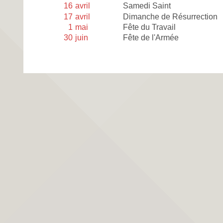
16
avril
Samedi Saint
17
avril
Dimanche de Résurrection
1
mai
Fête du Travail
30
juin
Fête de l'Armée