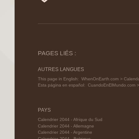
PAGES LIÉS :
AUTRES LANGUES
This page in English:
WhenOnEarth.com > Calendar
Esta página en español:
CuandoEnElMundo.com > 
PAYS
Calendrier 2044 - Afrique du Sud
Calendrier 2044 - Allemagne
Calendrier 2044 - Argentine
Calendrier 2044 - Belgique