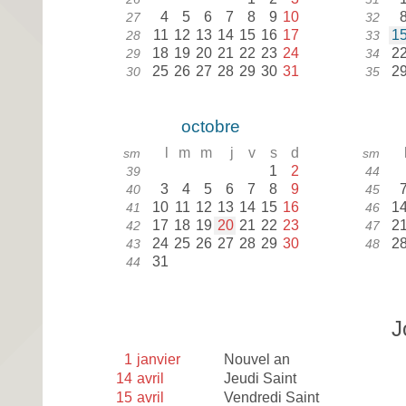
4
5
6
7
8
9
10
27
32
11
12
13
14
15
16
17
1
28
33
18
19
20
21
22
23
24
2
29
34
25
26
27
28
29
30
31
2
30
35
octobre
l
m
m
j
v
s
d
sm
sm
1
2
39
44
3
4
5
6
7
8
9
40
45
10
11
12
13
14
15
16
1
41
46
17
18
19
20
21
22
23
2
42
47
24
25
26
27
28
29
30
2
43
48
31
44
J
1
janvier
Nouvel an
14
avril
Jeudi Saint
15
avril
Vendredi Saint