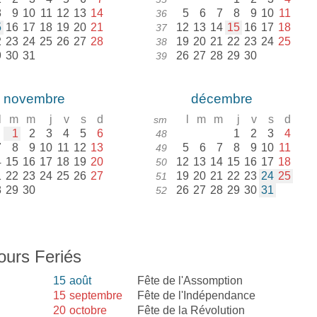
8
9
10
11
12
13
14
5
6
7
8
9
10
11
36
5
16
17
18
19
20
21
12
13
14
15
16
17
18
37
2
23
24
25
26
27
28
19
20
21
22
23
24
25
38
9
30
31
26
27
28
29
30
39
novembre
décembre
l
m
m
j
v
s
d
l
m
m
j
v
s
d
sm
1
2
3
4
5
6
1
2
3
4
48
7
8
9
10
11
12
13
5
6
7
8
9
10
11
49
4
15
16
17
18
19
20
12
13
14
15
16
17
18
50
1
22
23
24
25
26
27
19
20
21
22
23
24
25
51
8
29
30
26
27
28
29
30
31
52
ours Feriés
15
août
Fête de l'Assomption
15
septembre
Fête de l'Indépendance
20
octobre
Fête de la Révolution