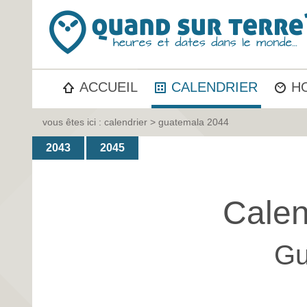
ACCUEIL
CALENDRIER
H
vous êtes ici :
calendrier
> guatemala 2044
2043
2045
Calen
Gu