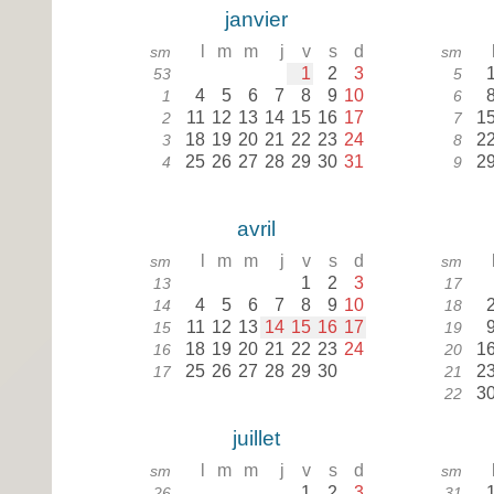
janvier
l
m
m
j
v
s
d
sm
sm
1
2
3
53
5
4
5
6
7
8
9
10
1
6
11
12
13
14
15
16
17
1
2
7
18
19
20
21
22
23
24
2
3
8
25
26
27
28
29
30
31
2
4
9
avril
l
m
m
j
v
s
d
sm
sm
1
2
3
13
17
4
5
6
7
8
9
10
14
18
11
12
13
14
15
16
17
15
19
18
19
20
21
22
23
24
1
16
20
25
26
27
28
29
30
2
17
21
3
22
juillet
l
m
m
j
v
s
d
sm
sm
1
2
3
26
31