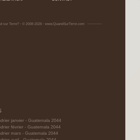
d sur Terre? - © 2008-2026 - www.QuandSurTerre.com
S
drier janvier - Guatemala 2044
drier février - Guatemala 2044
drier mars - Guatemala 2044
drier avril - Guatemala 2044