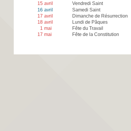
15
avril
Vendredi Saint
16
avril
Samedi Saint
17
avril
Dimanche de Résurrection
18
avril
Lundi de Pâques
1
mai
Fête du Travail
17
mai
Fête de la Constitution