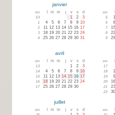
janvier
l
m
m
j
v
s
d
sm
sm
1
2
3
53
5
4
5
6
7
8
9
10
1
6
11
12
13
14
15
16
17
1
2
7
18
19
20
21
22
23
24
2
3
8
25
26
27
28
29
30
31
2
4
9
avril
l
m
m
j
v
s
d
sm
sm
1
2
3
13
17
4
5
6
7
8
9
10
14
18
11
12
13
14
15
16
17
15
19
18
19
20
21
22
23
24
1
16
20
25
26
27
28
29
30
2
17
21
3
22
juillet
l
m
m
j
v
s
d
sm
sm
1
2
3
26
31