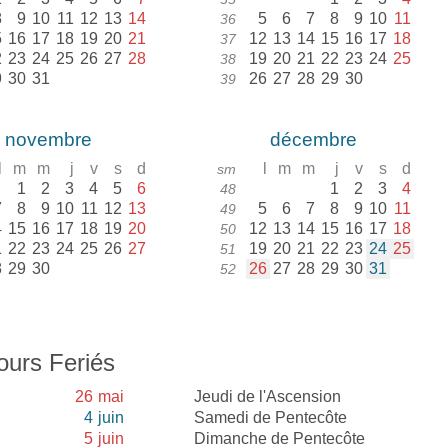
8
9
10
11
12
13
14
5
6
7
8
9
10
11
36
5
16
17
18
19
20
21
12
13
14
15
16
17
18
37
2
23
24
25
26
27
28
19
20
21
22
23
24
25
38
9
30
31
26
27
28
29
30
39
novembre
décembre
l
m
m
j
v
s
d
l
m
m
j
v
s
d
sm
1
2
3
4
5
6
1
2
3
4
48
7
8
9
10
11
12
13
5
6
7
8
9
10
11
49
4
15
16
17
18
19
20
12
13
14
15
16
17
18
50
1
22
23
24
25
26
27
19
20
21
22
23
24
25
51
8
29
30
26
27
28
29
30
31
52
ours Feriés
26
mai
Jeudi de l'Ascension
4
juin
Samedi de Pentecôte
5
juin
Dimanche de Pentecôte