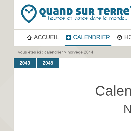
ACCUEIL
CALENDRIER
H
vous êtes ici :
calendrier
> norvège 2044
2043
2045
Calen
N