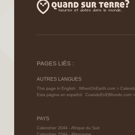
PAGES LIÉS :
AUTRES LANGUES
This page in English:
WhenOnEarth.com > Calendar
Esta página en español:
CuandoEnElMundo.com > 
PAYS
Calendrier 2044 - Afrique du Sud
Calendrier 2044 - Allemagne