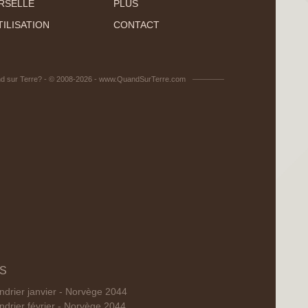
RSELLE
PLUS
ILISATION
CONTACT
d sur Terre? - © 2008-2026 - www.QuandSurTerre.com
IS
ndrier janvier - Norvège 2044
ndrier février - Norvège 2044