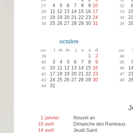
4
5
6
7
8
9
10
27
32
11
12
13
14
15
16
17
1
28
33
18
19
20
21
22
23
24
2
29
34
25
26
27
28
29
30
31
2
30
35
octobre
l
m
m
j
v
s
d
sm
sm
1
2
39
44
3
4
5
6
7
8
9
40
45
10
11
12
13
14
15
16
1
41
46
17
18
19
20
21
22
23
2
42
47
24
25
26
27
28
29
30
2
43
48
31
44
J
1
janvier
Nouvel an
10
avril
Dimanche des Rameaux
14
avril
Jeudi Saint