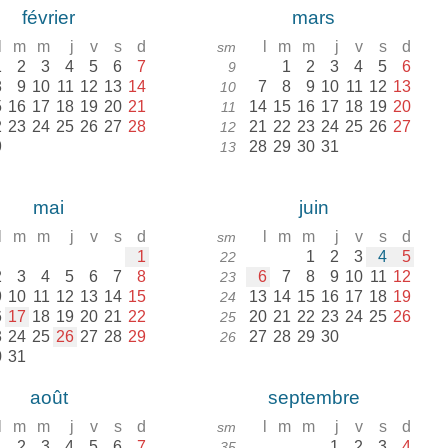
février
mars
l
m
m
j
v
s
d
l
m
m
j
v
s
d
sm
1
2
3
4
5
6
7
1
2
3
4
5
6
9
8
9
10
11
12
13
14
7
8
9
10
11
12
13
10
5
16
17
18
19
20
21
14
15
16
17
18
19
20
11
2
23
24
25
26
27
28
21
22
23
24
25
26
27
12
9
28
29
30
31
13
mai
juin
l
m
m
j
v
s
d
l
m
m
j
v
s
d
sm
1
1
2
3
4
5
22
2
3
4
5
6
7
8
6
7
8
9
10
11
12
23
9
10
11
12
13
14
15
13
14
15
16
17
18
19
24
6
17
18
19
20
21
22
20
21
22
23
24
25
26
25
3
24
25
26
27
28
29
27
28
29
30
26
0
31
août
septembre
l
m
m
j
v
s
d
l
m
m
j
v
s
d
sm
1
2
3
4
5
6
7
1
2
3
4
35