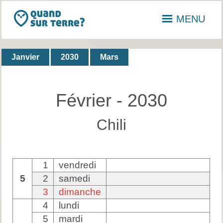
MENU
Janvier
2030
Mars
Février - 2030
Chili
1
vendredi
5
2
samedi
3
dimanche
4
lundi
5
mardi