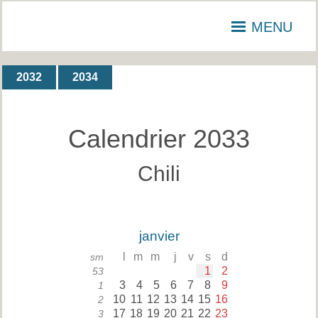
MENU
2032
2034
Calendrier 2033
Chili
janvier
l
m
m
j
v
s
d
sm
1
2
53
3
4
5
6
7
8
9
1
10
11
12
13
14
15
16
2
17
18
19
20
21
22
23
3