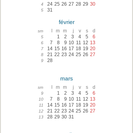
24
25
26
27
28
29
30
4
31
5
février
l
m
m
j
v
s
d
sm
1
2
3
4
5
6
5
7
8
9
10
11
12
13
6
14
15
16
17
18
19
20
7
21
22
23
24
25
26
27
8
28
9
mars
l
m
m
j
v
s
d
sm
1
2
3
4
5
6
9
7
8
9
10
11
12
13
10
14
15
16
17
18
19
20
11
21
22
23
24
25
26
27
12
28
29
30
31
13