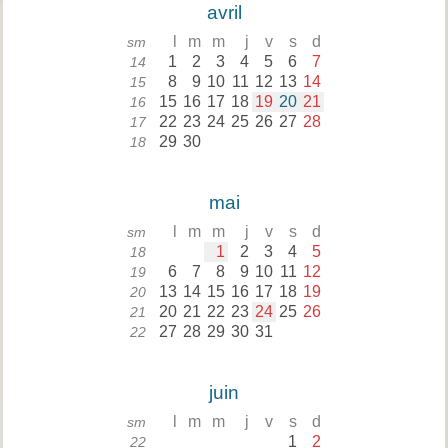
avril
l
m
m
j
v
s
d
sm
1
2
3
4
5
6
7
14
8
9
10
11
12
13
14
15
15
16
17
18
19
20
21
16
22
23
24
25
26
27
28
17
29
30
18
mai
l
m
m
j
v
s
d
sm
1
2
3
4
5
18
6
7
8
9
10
11
12
19
13
14
15
16
17
18
19
20
20
21
22
23
24
25
26
21
27
28
29
30
31
22
juin
l
m
m
j
v
s
d
sm
1
2
22