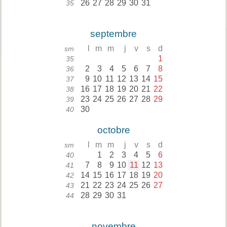
26
27
28
29
30
31
35
septembre
l
m
m
j
v
s
d
sm
1
35
2
3
4
5
6
7
8
36
9
10
11
12
13
14
15
37
16
17
18
19
20
21
22
38
23
24
25
26
27
28
29
39
30
40
octobre
l
m
m
j
v
s
d
sm
1
2
3
4
5
6
40
7
8
9
10
11
12
13
41
14
15
16
17
18
19
20
42
21
22
23
24
25
26
27
43
28
29
30
31
44
novembre