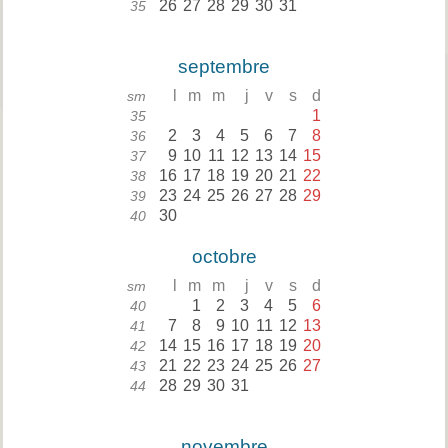
26
27
28
29
30
31
35
septembre
l
m
m
j
v
s
d
sm
1
35
2
3
4
5
6
7
8
36
9
10
11
12
13
14
15
37
16
17
18
19
20
21
22
38
23
24
25
26
27
28
29
39
30
40
octobre
l
m
m
j
v
s
d
sm
1
2
3
4
5
6
40
7
8
9
10
11
12
13
41
14
15
16
17
18
19
20
42
21
22
23
24
25
26
27
43
28
29
30
31
44
novembre