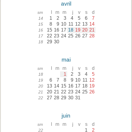
avril
l
m
m
j
v
s
d
sm
1
2
3
4
5
6
7
14
8
9
10
11
12
13
14
15
15
16
17
18
19
20
21
16
22
23
24
25
26
27
28
17
29
30
18
mai
l
m
m
j
v
s
d
sm
1
2
3
4
5
18
6
7
8
9
10
11
12
19
13
14
15
16
17
18
19
20
20
21
22
23
24
25
26
21
27
28
29
30
31
22
juin
l
m
m
j
v
s
d
sm
1
2
22