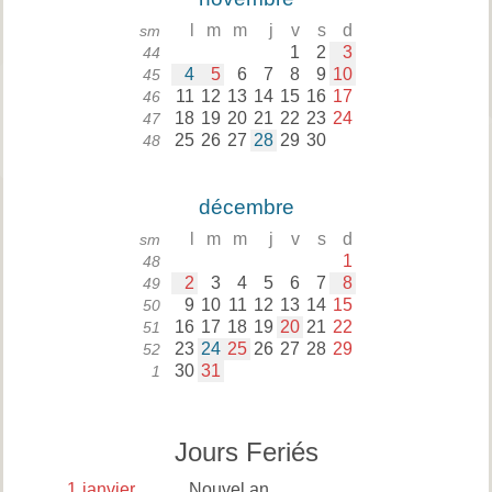
l
m
m
j
v
s
d
sm
1
2
3
44
4
5
6
7
8
9
10
45
11
12
13
14
15
16
17
46
18
19
20
21
22
23
24
47
25
26
27
28
29
30
48
décembre
l
m
m
j
v
s
d
sm
1
48
2
3
4
5
6
7
8
49
9
10
11
12
13
14
15
50
16
17
18
19
20
21
22
51
23
24
25
26
27
28
29
52
30
31
1
Jours Feriés
1
janvier
Nouvel an