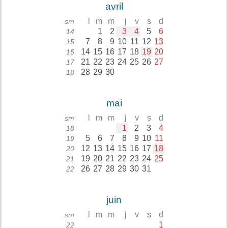
avril
l
m
m
j
v
s
d
sm
1
2
3
4
5
6
14
7
8
9
10
11
12
13
15
14
15
16
17
18
19
20
16
21
22
23
24
25
26
27
17
28
29
30
18
mai
l
m
m
j
v
s
d
sm
1
2
3
4
18
5
6
7
8
9
10
11
19
12
13
14
15
16
17
18
20
19
20
21
22
23
24
25
21
26
27
28
29
30
31
22
juin
l
m
m
j
v
s
d
sm
1
22