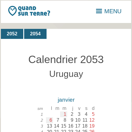
MENU
2052
2054
Calendrier 2053
Uruguay
janvier
l
m
m
j
v
s
d
sm
1
2
3
4
5
1
6
7
8
9
10
11
12
2
13
14
15
16
17
18
19
3
20
21
22
23
24
25
26