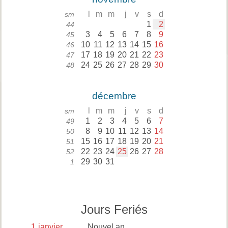
l
m
m
j
v
s
d
sm
1
2
44
3
4
5
6
7
8
9
45
10
11
12
13
14
15
16
46
17
18
19
20
21
22
23
47
24
25
26
27
28
29
30
48
décembre
l
m
m
j
v
s
d
sm
1
2
3
4
5
6
7
49
8
9
10
11
12
13
14
50
15
16
17
18
19
20
21
51
22
23
24
25
26
27
28
52
29
30
31
1
Jours Feriés
1
janvier
Nouvel an