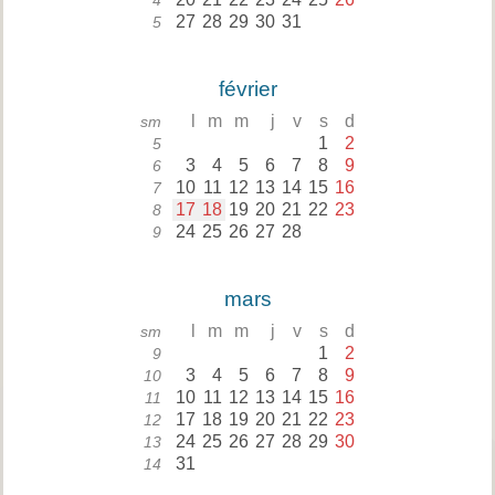
4
27
28
29
30
31
5
février
l
m
m
j
v
s
d
sm
1
2
5
3
4
5
6
7
8
9
6
10
11
12
13
14
15
16
7
17
18
19
20
21
22
23
8
24
25
26
27
28
9
mars
l
m
m
j
v
s
d
sm
1
2
9
3
4
5
6
7
8
9
10
10
11
12
13
14
15
16
11
17
18
19
20
21
22
23
12
24
25
26
27
28
29
30
13
31
14