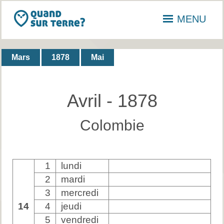
MENU
Mars
1878
Mai
Avril - 1878
Colombie
1
lundi
2
mardi
3
mercredi
14
4
jeudi
5
vendredi