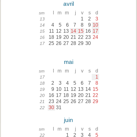
avril
l
m
m
j
v
s
d
sm
1
2
3
13
4
5
6
7
8
9
10
14
11
12
13
14
15
16
17
15
18
19
20
21
22
23
24
16
25
26
27
28
29
30
17
mai
l
m
m
j
v
s
d
sm
1
17
2
3
4
5
6
7
8
18
9
10
11
12
13
14
15
19
16
17
18
19
20
21
22
20
23
24
25
26
27
28
29
21
30
31
22
juin
l
m
m
j
v
s
d
sm
1
2
3
4
5
22