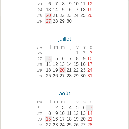
6
7
8
9
10
11
12
23
13
14
15
16
17
18
19
24
20
21
22
23
24
25
26
25
27
28
29
30
26
juillet
l
m
m
j
v
s
d
sm
1
2
3
26
4
5
6
7
8
9
10
27
11
12
13
14
15
16
17
28
18
19
20
21
22
23
24
29
25
26
27
28
29
30
31
30
août
l
m
m
j
v
s
d
sm
1
2
3
4
5
6
7
31
8
9
10
11
12
13
14
32
15
16
17
18
19
20
21
33
22
23
24
25
26
27
28
34