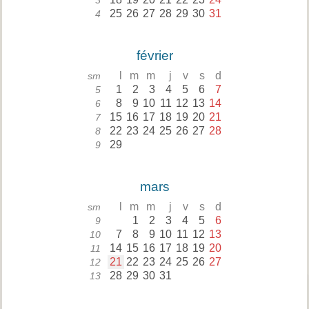
3
25
26
27
28
29
30
31
4
février
l
m
m
j
v
s
d
sm
1
2
3
4
5
6
7
5
8
9
10
11
12
13
14
6
15
16
17
18
19
20
21
7
22
23
24
25
26
27
28
8
29
9
mars
l
m
m
j
v
s
d
sm
1
2
3
4
5
6
9
7
8
9
10
11
12
13
10
14
15
16
17
18
19
20
11
21
22
23
24
25
26
27
12
28
29
30
31
13