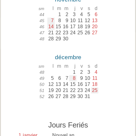
l
m
m
j
v
s
d
sm
1
2
3
4
5
6
44
7
8
9
10
11
12
13
45
14
15
16
17
18
19
20
46
21
22
23
24
25
26
27
47
28
29
30
48
décembre
l
m
m
j
v
s
d
sm
1
2
3
4
48
5
6
7
8
9
10
11
49
12
13
14
15
16
17
18
50
19
20
21
22
23
24
25
51
26
27
28
29
30
31
52
Jours Feriés
1
janvier
Nouvel an