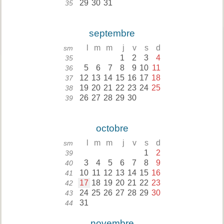
29
30
31
35
septembre
l
m
m
j
v
s
d
sm
1
2
3
4
35
5
6
7
8
9
10
11
36
12
13
14
15
16
17
18
37
19
20
21
22
23
24
25
38
26
27
28
29
30
39
octobre
l
m
m
j
v
s
d
sm
1
2
39
3
4
5
6
7
8
9
40
10
11
12
13
14
15
16
41
17
18
19
20
21
22
23
42
24
25
26
27
28
29
30
43
31
44
novembre