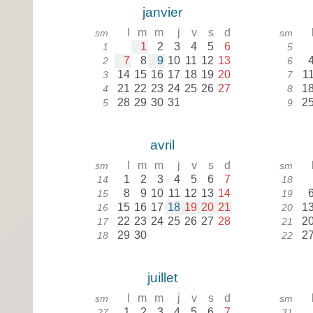
janvier
l
m
m
j
v
s
d
sm
sm
1
2
3
4
5
6
1
5
7
8
9
10
11
12
13
2
6
14
15
16
17
18
19
20
1
3
7
21
22
23
24
25
26
27
1
4
8
28
29
30
31
2
5
9
avril
l
m
m
j
v
s
d
sm
sm
1
2
3
4
5
6
7
14
18
8
9
10
11
12
13
14
15
19
15
16
17
18
19
20
21
1
16
20
22
23
24
25
26
27
28
2
17
21
29
30
2
18
22
juillet
l
m
m
j
v
s
d
sm
sm
1
2
3
4
5
6
7
27
31