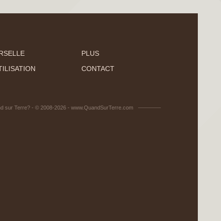
RSELLE
PLUS
ILISATION
CONTACT
d sur Terre? - © 2008-2026 - www.QuandSurTerre.com