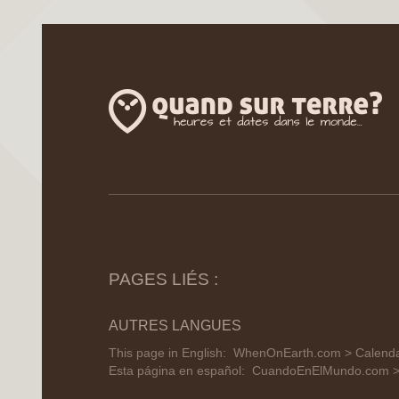
PAGES LIÉS :
AUTRES LANGUES
This page in English:
WhenOnEarth.com > Calenda
Esta página en español:
CuandoEnElMundo.com > 