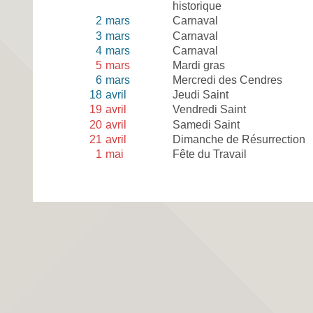
historique
2
mars
Carnaval
3
mars
Carnaval
4
mars
Carnaval
5
mars
Mardi gras
6
mars
Mercredi des Cendres
18
avril
Jeudi Saint
19
avril
Vendredi Saint
20
avril
Samedi Saint
21
avril
Dimanche de Résurrection
1
mai
Fête du Travail