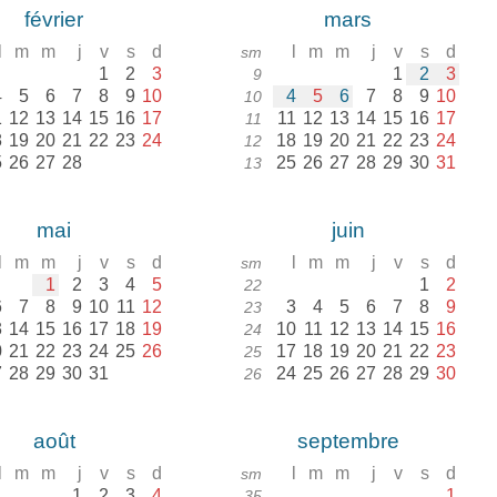
février
mars
l
m
m
j
v
s
d
l
m
m
j
v
s
d
sm
1
2
3
1
2
3
9
4
5
6
7
8
9
10
4
5
6
7
8
9
10
10
1
12
13
14
15
16
17
11
12
13
14
15
16
17
11
8
19
20
21
22
23
24
18
19
20
21
22
23
24
12
5
26
27
28
25
26
27
28
29
30
31
13
mai
juin
l
m
m
j
v
s
d
l
m
m
j
v
s
d
sm
1
2
3
4
5
1
2
22
6
7
8
9
10
11
12
3
4
5
6
7
8
9
23
3
14
15
16
17
18
19
10
11
12
13
14
15
16
24
0
21
22
23
24
25
26
17
18
19
20
21
22
23
25
7
28
29
30
31
24
25
26
27
28
29
30
26
août
septembre
l
m
m
j
v
s
d
l
m
m
j
v
s
d
sm
1
2
3
4
1
35