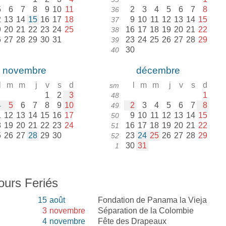
5
6
7
8
9
10
11
2
3
4
5
6
7
8
36
2
13
14
15
16
17
18
9
10
11
12
13
14
15
37
9
20
21
22
23
24
25
16
17
18
19
20
21
22
38
6
27
28
29
30
31
23
24
25
26
27
28
29
39
30
40
novembre
décembre
l
m
m
j
v
s
d
l
m
m
j
v
s
d
sm
1
2
3
1
48
4
5
6
7
8
9
10
2
3
4
5
6
7
8
49
1
12
13
14
15
16
17
9
10
11
12
13
14
15
50
8
19
20
21
22
23
24
16
17
18
19
20
21
22
51
5
26
27
28
29
30
23
24
25
26
27
28
29
52
30
31
1
ours Feriés
15
août
Fondation de Panama la Vieja
é
3
novembre
Séparation de la Colombie
4
novembre
Fête des Drapeaux