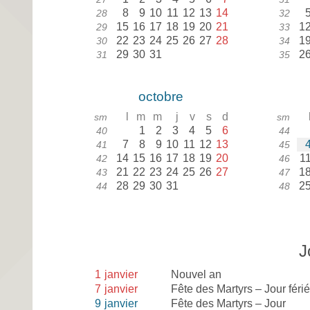
8
9
10
11
12
13
14
28
32
15
16
17
18
19
20
21
1
29
33
22
23
24
25
26
27
28
1
30
34
29
30
31
2
31
35
octobre
l
m
m
j
v
s
d
sm
sm
1
2
3
4
5
6
40
44
7
8
9
10
11
12
13
41
45
14
15
16
17
18
19
20
1
42
46
21
22
23
24
25
26
27
1
43
47
28
29
30
31
2
44
48
J
1
janvier
Nouvel an
7
janvier
Fête des Martyrs – Jour féri
9
janvier
Fête des Martyrs – Jour