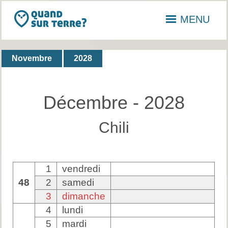
MENU
Novembre
2028
Décembre - 2028
Chili
1
vendredi
48
2
samedi
3
dimanche
4
lundi
5
mardi