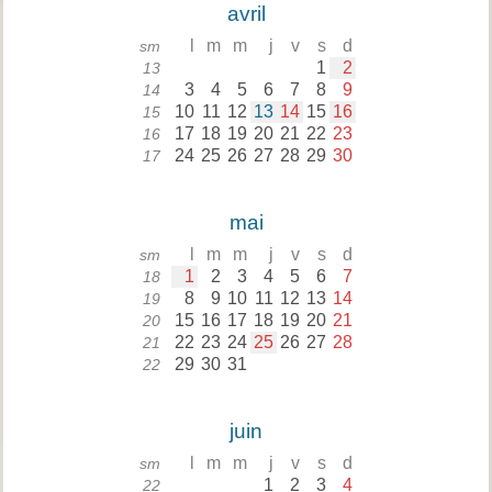
avril
l
m
m
j
v
s
d
sm
1
2
13
3
4
5
6
7
8
9
14
10
11
12
13
14
15
16
15
17
18
19
20
21
22
23
16
24
25
26
27
28
29
30
17
mai
l
m
m
j
v
s
d
sm
1
2
3
4
5
6
7
18
8
9
10
11
12
13
14
19
15
16
17
18
19
20
21
20
22
23
24
25
26
27
28
21
29
30
31
22
juin
l
m
m
j
v
s
d
sm
1
2
3
4
22