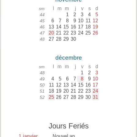
l
m
m
j
v
s
d
sm
1
2
3
4
5
44
6
7
8
9
10
11
12
45
13
14
15
16
17
18
19
46
20
21
22
23
24
25
26
47
27
28
29
30
48
décembre
l
m
m
j
v
s
d
sm
1
2
3
48
4
5
6
7
8
9
10
49
11
12
13
14
15
16
17
50
18
19
20
21
22
23
24
51
25
26
27
28
29
30
31
52
Jours Feriés
1
janvier
Nouvel an