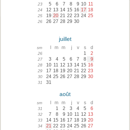
5
6
7
8
9
10
11
23
12
13
14
15
16
17
18
24
19
20
21
22
23
24
25
25
26
27
28
29
30
26
juillet
l
m
m
j
v
s
d
sm
1
2
26
3
4
5
6
7
8
9
27
10
11
12
13
14
15
16
28
17
18
19
20
21
22
23
29
24
25
26
27
28
29
30
30
31
31
août
l
m
m
j
v
s
d
sm
1
2
3
4
5
6
31
7
8
9
10
11
12
13
32
14
15
16
17
18
19
20
33
21
22
23
24
25
26
27
34