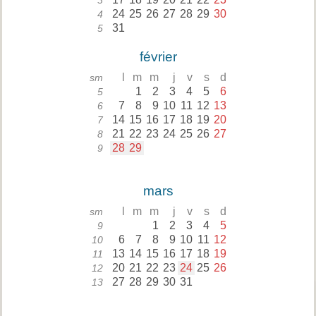
3
24
25
26
27
28
29
30
4
31
5
février
l
m
m
j
v
s
d
sm
1
2
3
4
5
6
5
7
8
9
10
11
12
13
6
14
15
16
17
18
19
20
7
21
22
23
24
25
26
27
8
28
29
9
mars
l
m
m
j
v
s
d
sm
1
2
3
4
5
9
6
7
8
9
10
11
12
10
13
14
15
16
17
18
19
11
20
21
22
23
24
25
26
12
27
28
29
30
31
13