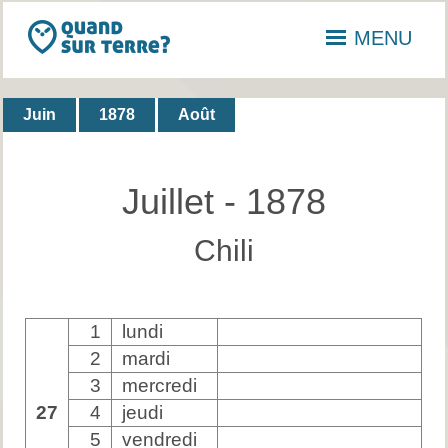
MENU
Juin
1878
Août
Juillet - 1878
Chili
1
lundi
2
mardi
3
mercredi
27
4
jeudi
5
vendredi