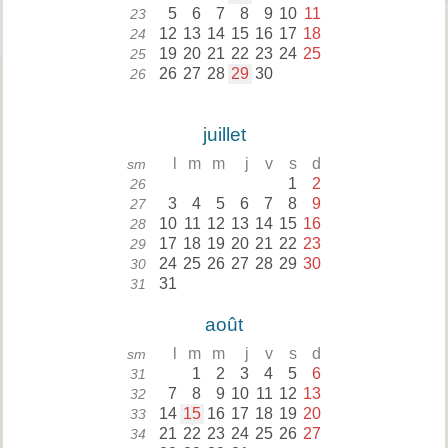
5
6
7
8
9
10
11
23
12
13
14
15
16
17
18
24
19
20
21
22
23
24
25
25
26
27
28
29
30
26
juillet
l
m
m
j
v
s
d
sm
1
2
26
3
4
5
6
7
8
9
27
10
11
12
13
14
15
16
28
17
18
19
20
21
22
23
29
24
25
26
27
28
29
30
30
31
31
août
l
m
m
j
v
s
d
sm
1
2
3
4
5
6
31
7
8
9
10
11
12
13
32
14
15
16
17
18
19
20
33
21
22
23
24
25
26
27
34