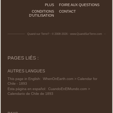
PLUS
FOIRE AUX QUESTIONS
CONDITIONS
CONTACT
D'UTILISATION
Quand sur Terre? - © 2008-2026 - www.QuandSurTerre.com
PAGES LIÉS :
AUTRES LANGUES
This page in English:
WhenOnEarth.com > Calendar for
Chile - 1893
Esta página en español:
CuandoEnElMundo.com >
Calendario de Chile de 1893