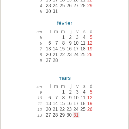
3
23
24
25
26
27
28
29
4
30
31
5
février
l
m
m
j
v
s
d
sm
1
2
3
4
5
5
6
7
8
9
10
11
12
6
13
14
15
16
17
18
19
7
20
21
22
23
24
25
26
8
27
28
9
mars
l
m
m
j
v
s
d
sm
1
2
3
4
5
9
6
7
8
9
10
11
12
10
13
14
15
16
17
18
19
11
20
21
22
23
24
25
26
12
27
28
29
30
31
13