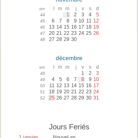
l
m
m
j
v
s
d
sm
1
2
3
4
5
44
6
7
8
9
10
11
12
45
13
14
15
16
17
18
19
46
20
21
22
23
24
25
26
47
27
28
29
30
48
décembre
l
m
m
j
v
s
d
sm
1
2
3
48
4
5
6
7
8
9
10
49
11
12
13
14
15
16
17
50
18
19
20
21
22
23
24
51
25
26
27
28
29
30
31
52
Jours Feriés
1
janvier
Nouvel an