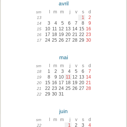
avril
l
m
m
j
v
s
d
sm
1
2
13
3
4
5
6
7
8
9
14
10
11
12
13
14
15
16
15
17
18
19
20
21
22
23
16
24
25
26
27
28
29
30
17
mai
l
m
m
j
v
s
d
sm
1
2
3
4
5
6
7
18
8
9
10
11
12
13
14
19
15
16
17
18
19
20
21
20
22
23
24
25
26
27
28
21
29
30
31
22
juin
l
m
m
j
v
s
d
sm
1
2
3
4
22