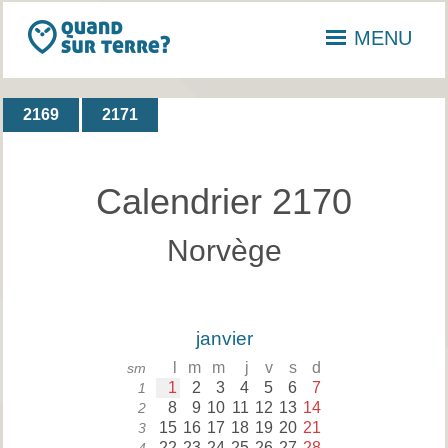
MENU
2169
2171
Calendrier 2170
Norvège
janvier
l
m
m
j
v
s
d
sm
1
2
3
4
5
6
7
1
8
9
10
11
12
13
14
2
15
16
17
18
19
20
21
3
22
23
24
25
26
27
28