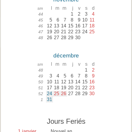
l
m
m
j
v
s
d
sm
1
2
3
4
44
5
6
7
8
9
10
11
45
12
13
14
15
16
17
18
46
19
20
21
22
23
24
25
47
26
27
28
29
30
48
décembre
l
m
m
j
v
s
d
sm
1
2
48
3
4
5
6
7
8
9
49
10
11
12
13
14
15
16
50
17
18
19
20
21
22
23
51
24
25
26
27
28
29
30
52
31
1
Jours Feriés
1
janvier
Nouvel an