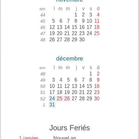
l
m
m
j
v
s
d
sm
1
2
3
4
44
5
6
7
8
9
10
11
45
12
13
14
15
16
17
18
46
19
20
21
22
23
24
25
47
26
27
28
29
30
48
décembre
l
m
m
j
v
s
d
sm
1
2
48
3
4
5
6
7
8
9
49
10
11
12
13
14
15
16
50
17
18
19
20
21
22
23
51
24
25
26
27
28
29
30
52
31
1
Jours Feriés
1
janvier
Nouvel an