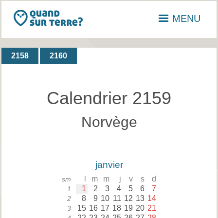
MENU
2158
2160
Calendrier 2159
Norvège
janvier
l
m
m
j
v
s
d
sm
1
2
3
4
5
6
7
1
8
9
10
11
12
13
14
2
15
16
17
18
19
20
21
3
22
23
24
25
26
27
28