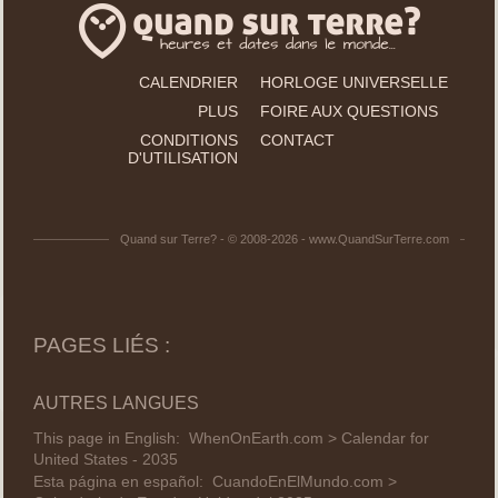
CALENDRIER
HORLOGE UNIVERSELLE
PLUS
FOIRE AUX QUESTIONS
CONDITIONS
CONTACT
D'UTILISATION
Quand sur Terre? - © 2008-2026 - www.QuandSurTerre.com
PAGES LIÉS :
AUTRES LANGUES
This page in English:
WhenOnEarth.com > Calendar for
United States - 2035
Esta página en español:
CuandoEnElMundo.com >