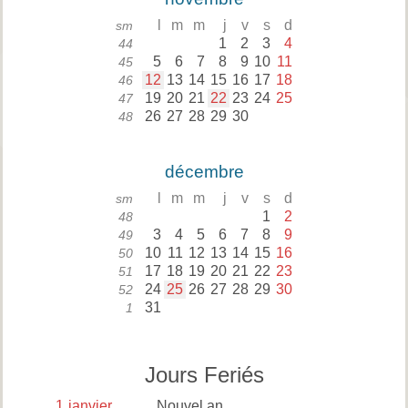
l
m
m
j
v
s
d
sm
1
2
3
4
44
5
6
7
8
9
10
11
45
12
13
14
15
16
17
18
46
19
20
21
22
23
24
25
47
26
27
28
29
30
48
décembre
l
m
m
j
v
s
d
sm
1
2
48
3
4
5
6
7
8
9
49
10
11
12
13
14
15
16
50
17
18
19
20
21
22
23
51
24
25
26
27
28
29
30
52
31
1
Jours Feriés
1
janvier
Nouvel an