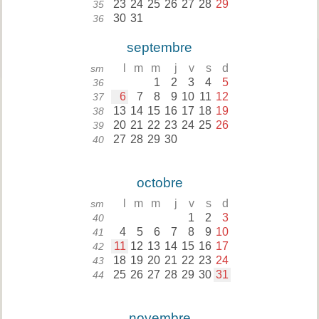
23
24
25
26
27
28
29
35
30
31
36
septembre
l
m
m
j
v
s
d
sm
1
2
3
4
5
36
6
7
8
9
10
11
12
37
13
14
15
16
17
18
19
38
20
21
22
23
24
25
26
39
27
28
29
30
40
octobre
l
m
m
j
v
s
d
sm
1
2
3
40
4
5
6
7
8
9
10
41
11
12
13
14
15
16
17
42
18
19
20
21
22
23
24
43
25
26
27
28
29
30
31
44
novembre