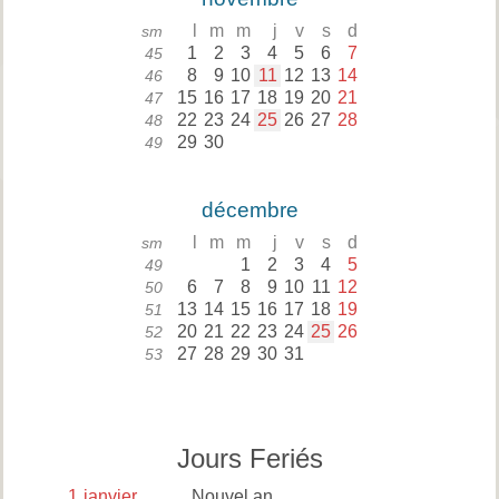
l
m
m
j
v
s
d
sm
1
2
3
4
5
6
7
45
8
9
10
11
12
13
14
46
15
16
17
18
19
20
21
47
22
23
24
25
26
27
28
48
29
30
49
décembre
l
m
m
j
v
s
d
sm
1
2
3
4
5
49
6
7
8
9
10
11
12
50
13
14
15
16
17
18
19
51
20
21
22
23
24
25
26
52
27
28
29
30
31
53
Jours Feriés
1
janvier
Nouvel an