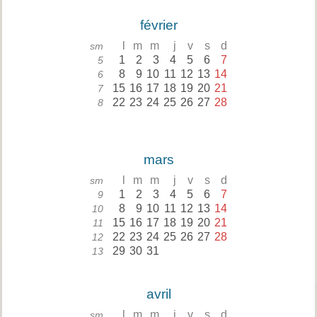
février
l
m
m
j
v
s
d
sm
1
2
3
4
5
6
7
5
8
9
10
11
12
13
14
6
15
16
17
18
19
20
21
7
22
23
24
25
26
27
28
8
mars
l
m
m
j
v
s
d
sm
1
2
3
4
5
6
7
9
8
9
10
11
12
13
14
10
15
16
17
18
19
20
21
11
22
23
24
25
26
27
28
12
29
30
31
13
avril
l
m
m
j
v
s
d
sm