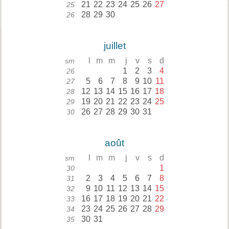
21
22
23
24
25
26
27
25
28
29
30
26
juillet
l
m
m
j
v
s
d
sm
1
2
3
4
26
5
6
7
8
9
10
11
27
12
13
14
15
16
17
18
28
19
20
21
22
23
24
25
29
26
27
28
29
30
31
30
août
l
m
m
j
v
s
d
sm
1
30
2
3
4
5
6
7
8
31
9
10
11
12
13
14
15
32
16
17
18
19
20
21
22
33
23
24
25
26
27
28
29
34
30
31
35