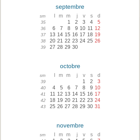
septembre
l
m
m
j
v
s
d
sm
1
2
3
4
5
35
6
7
8
9
10
11
12
36
13
14
15
16
17
18
19
37
20
21
22
23
24
25
26
38
27
28
29
30
39
octobre
l
m
m
j
v
s
d
sm
1
2
3
39
4
5
6
7
8
9
10
40
11
12
13
14
15
16
17
41
18
19
20
21
22
23
24
42
25
26
27
28
29
30
31
43
novembre
l
m
m
j
v
s
d
sm