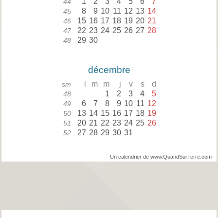
1
2
3
4
5
6
7
44
8
9
10
11
12
13
14
45
15
16
17
18
19
20
21
46
22
23
24
25
26
27
28
47
29
30
48
décembre
l
m
m
j
v
s
d
sm
1
2
3
4
5
48
6
7
8
9
10
11
12
49
13
14
15
16
17
18
19
50
20
21
22
23
24
25
26
51
27
28
29
30
31
52
Un calendrier de www.QuandSurTerre.com