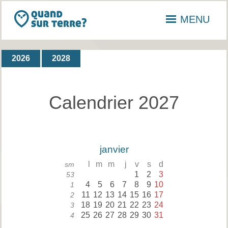
MENU
2026
2028
Calendrier 2027
janvier
l
m
m
j
v
s
d
sm
1
2
3
53
4
5
6
7
8
9
10
1
11
12
13
14
15
16
17
2
18
19
20
21
22
23
24
3
25
26
27
28
29
30
31
4