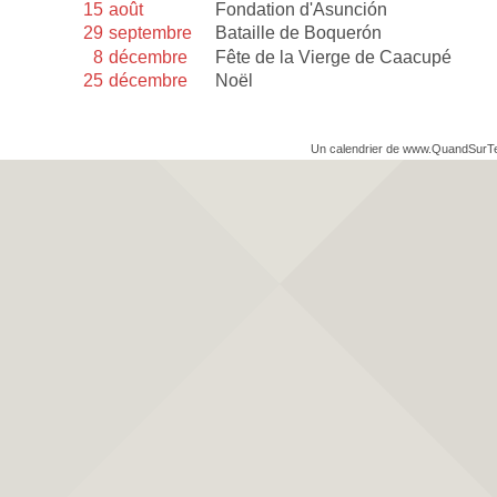
15
août
Fondation d'Asunción
29
septembre
Bataille de Boquerón
8
décembre
Fête de la Vierge de Caacupé
25
décembre
Noël
Un calendrier de www.QuandSurT