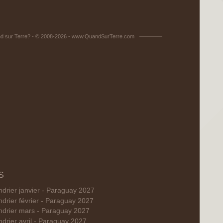
d sur Terre? - © 2008-2026 - www.QuandSurTerre.com
S
ndrier janvier - Paraguay 2027
ndrier février - Paraguay 2027
ndrier mars - Paraguay 2027
ndrier avril - Paraguay 2027