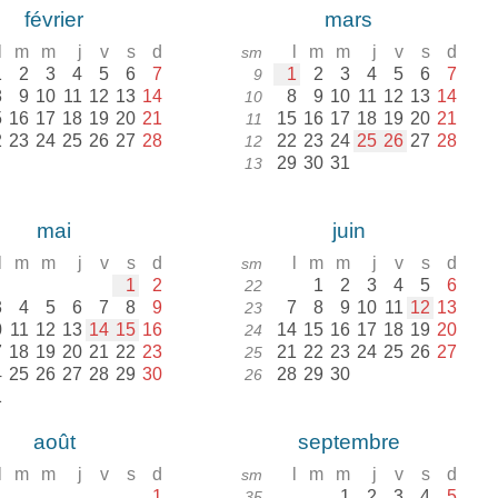
février
mars
l
m
m
j
v
s
d
l
m
m
j
v
s
d
sm
1
2
3
4
5
6
7
1
2
3
4
5
6
7
9
8
9
10
11
12
13
14
8
9
10
11
12
13
14
10
5
16
17
18
19
20
21
15
16
17
18
19
20
21
11
2
23
24
25
26
27
28
22
23
24
25
26
27
28
12
29
30
31
13
mai
juin
l
m
m
j
v
s
d
l
m
m
j
v
s
d
sm
1
2
1
2
3
4
5
6
22
3
4
5
6
7
8
9
7
8
9
10
11
12
13
23
0
11
12
13
14
15
16
14
15
16
17
18
19
20
24
7
18
19
20
21
22
23
21
22
23
24
25
26
27
25
4
25
26
27
28
29
30
28
29
30
26
1
août
septembre
l
m
m
j
v
s
d
l
m
m
j
v
s
d
sm
1
1
2
3
4
5
35