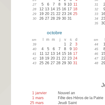
5
6
7
8
9
10
11
27
31
12
13
14
15
16
17
18
28
32
19
20
21
22
23
24
25
1
29
33
26
27
28
29
30
31
2
30
34
3
35
octobre
l
m
m
j
v
s
d
sm
sm
1
2
3
39
44
4
5
6
7
8
9
10
40
45
11
12
13
14
15
16
17
1
41
46
18
19
20
21
22
23
24
2
42
47
25
26
27
28
29
30
31
2
43
48
J
1
janvier
Nouvel an
1
mars
Fête des Héros de la Patrie
25
mars
Jeudi Saint