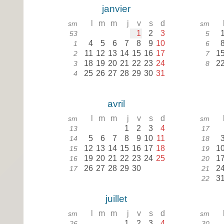
janvier
l
m
m
j
v
s
d
sm
sm
1
2
3
53
5
4
5
6
7
8
9
10
1
6
11
12
13
14
15
16
17
1
2
7
18
19
20
21
22
23
24
2
3
8
25
26
27
28
29
30
31
4
avril
l
m
m
j
v
s
d
sm
sm
1
2
3
4
13
17
5
6
7
8
9
10
11
14
18
12
13
14
15
16
17
18
1
15
19
19
20
21
22
23
24
25
1
16
20
26
27
28
29
30
2
17
21
3
22
juillet
l
m
m
j
v
s
d
sm
sm
1
2
3
4
26
30