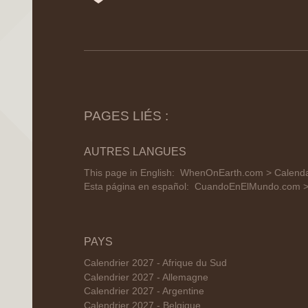
PAGES LIÉS :
AUTRES LANGUES
This page in English:
WhenOnEarth.com > Calendar
Esta página en español:
CuandoEnElMundo.com > 
PAYS
Calendrier 2027 - Afrique du Sud
Calendrier 2027 - Allemagne
Calendrier 2027 - Argentine
Calendrier 2027 - Belgique