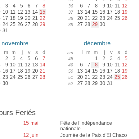
2
3
4
5
6
7
8
6
7
8
9
10
11
12
36
9
10
11
12
13
14
15
13
14
15
16
17
18
19
37
6
17
18
19
20
21
22
20
21
22
23
24
25
26
38
3
24
25
26
27
28
29
27
28
29
30
39
0
31
novembre
décembre
l
m
m
j
v
s
d
l
m
m
j
v
s
d
sm
1
2
3
4
5
6
7
1
2
3
4
5
48
8
9
10
11
12
13
14
6
7
8
9
10
11
12
49
5
16
17
18
19
20
21
13
14
15
16
17
18
19
50
2
23
24
25
26
27
28
20
21
22
23
24
25
26
51
9
30
27
28
29
30
31
52
ours Feriés
15
mai
Fête de l'Indépendance
nationale
12
juin
Journée de la Paix d'El Chaco