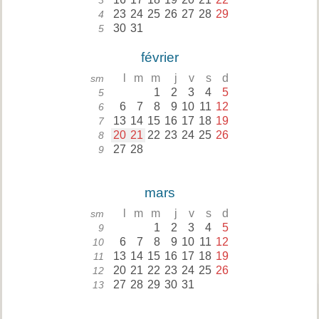
3
23
24
25
26
27
28
29
4
30
31
5
février
l
m
m
j
v
s
d
sm
1
2
3
4
5
5
6
7
8
9
10
11
12
6
13
14
15
16
17
18
19
7
20
21
22
23
24
25
26
8
27
28
9
mars
l
m
m
j
v
s
d
sm
1
2
3
4
5
9
6
7
8
9
10
11
12
10
13
14
15
16
17
18
19
11
20
21
22
23
24
25
26
12
27
28
29
30
31
13