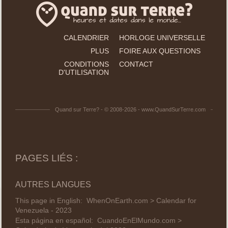
CALENDRIER
HORLOGE UNIVERSELLE
PLUS
FOIRE AUX QUESTIONS
CONDITIONS
CONTACT
D'UTILISATION
Quand sur Terre? - © 2008-2026 - www.QuandSurTerre.com
PAGES LIÉS :
AUTRES LANGUES
This page in English:
WhenOnEarth.com > Calendar for
Venezuela - 2023
Esta página en español:
CuandoEnElMundo.com >