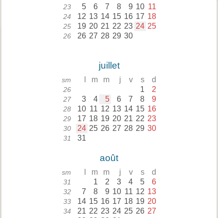
5
6
7
8
9
10
11
23
12
13
14
15
16
17
18
24
19
20
21
22
23
24
25
25
26
27
28
29
30
26
juillet
l
m
m
j
v
s
d
sm
1
2
26
3
4
5
6
7
8
9
27
10
11
12
13
14
15
16
28
17
18
19
20
21
22
23
29
24
25
26
27
28
29
30
30
31
31
août
l
m
m
j
v
s
d
sm
1
2
3
4
5
6
31
7
8
9
10
11
12
13
32
14
15
16
17
18
19
20
33
21
22
23
24
25
26
27
34