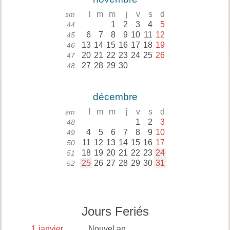
l
m
m
j
v
s
d
sm
1
2
3
4
5
44
6
7
8
9
10
11
12
45
13
14
15
16
17
18
19
46
20
21
22
23
24
25
26
47
27
28
29
30
48
décembre
l
m
m
j
v
s
d
sm
1
2
3
48
4
5
6
7
8
9
10
49
11
12
13
14
15
16
17
50
18
19
20
21
22
23
24
51
25
26
27
28
29
30
31
52
Jours Feriés
1
janvier
Nouvel an