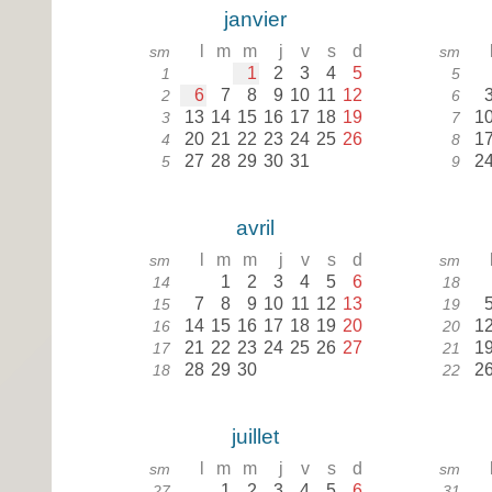
janvier
l
m
m
j
v
s
d
sm
sm
1
2
3
4
5
1
5
6
7
8
9
10
11
12
2
6
13
14
15
16
17
18
19
1
3
7
20
21
22
23
24
25
26
1
4
8
27
28
29
30
31
2
5
9
avril
l
m
m
j
v
s
d
sm
sm
1
2
3
4
5
6
14
18
7
8
9
10
11
12
13
15
19
14
15
16
17
18
19
20
1
16
20
21
22
23
24
25
26
27
1
17
21
28
29
30
2
18
22
juillet
l
m
m
j
v
s
d
sm
sm
1
2
3
4
5
6
27
31