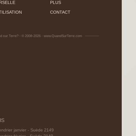
RSELLE
PLUS
ILISATION
CONTACT
d sur Terre? - © 2008-2026 - www.QuandSurTerre.com
IS
endrier janvier - Suède 2149