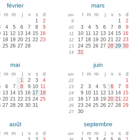
février
mars
l
m
m
j
v
s
d
l
m
m
j
v
s
d
sm
1
2
1
2
9
3
4
5
6
7
8
9
3
4
5
6
7
8
9
10
0
11
12
13
14
15
16
10
11
12
13
14
15
16
11
7
18
19
20
21
22
23
17
18
19
20
21
22
23
12
4
25
26
27
28
24
25
26
27
28
29
30
13
31
14
mai
juin
l
m
m
j
v
s
d
l
m
m
j
v
s
d
sm
1
2
3
4
1
22
5
6
7
8
9
10
11
2
3
4
5
6
7
8
23
2
13
14
15
16
17
18
9
10
11
12
13
14
15
24
9
20
21
22
23
24
25
16
17
18
19
20
21
22
25
6
27
28
29
30
31
23
24
25
26
27
28
29
26
30
27
août
septembre
l
m
m
j
v
s
d
l
m
m
j
v
s
d
sm
1
2
3
1
2
3
4
5
6
7
36