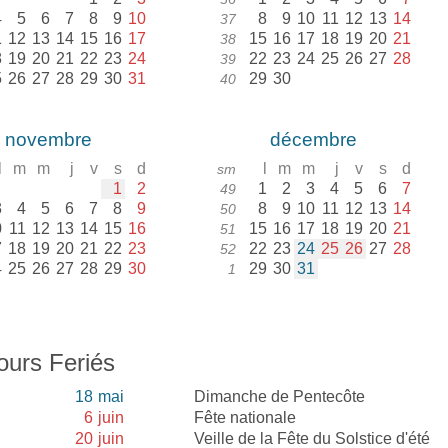
4
5
6
7
8
9
10
8
9
10
11
12
13
14
37
1
12
13
14
15
16
17
15
16
17
18
19
20
21
38
8
19
20
21
22
23
24
22
23
24
25
26
27
28
39
5
26
27
28
29
30
31
29
30
40
novembre
décembre
l
m
m
j
v
s
d
l
m
m
j
v
s
d
sm
1
2
1
2
3
4
5
6
7
49
3
4
5
6
7
8
9
8
9
10
11
12
13
14
50
0
11
12
13
14
15
16
15
16
17
18
19
20
21
51
7
18
19
20
21
22
23
22
23
24
25
26
27
28
52
4
25
26
27
28
29
30
29
30
31
1
ours Feriés
18
mai
Dimanche de Pentecôte
6
juin
Fête nationale
20
juin
Veille de la Fête du Solstice d'été