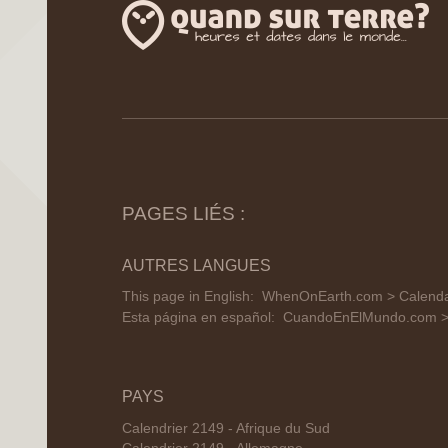
PAGES LIÉS :
AUTRES LANGUES
This page in English:
WhenOnEarth.com > Calenda
Esta página en español:
CuandoEnElMundo.com > C
PAYS
Calendrier 2149 - Afrique du Sud