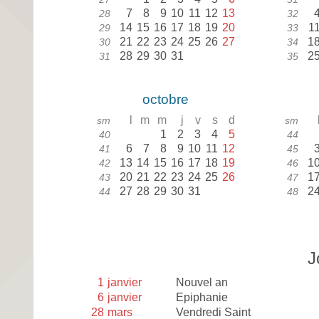
7
8
9
10
11
12
13
28
32
14
15
16
17
18
19
20
1
29
33
21
22
23
24
25
26
27
1
30
34
28
29
30
31
2
31
35
octobre
l
m
m
j
v
s
d
sm
sm
1
2
3
4
5
40
44
6
7
8
9
10
11
12
41
45
13
14
15
16
17
18
19
1
42
46
20
21
22
23
24
25
26
1
43
47
27
28
29
30
31
2
44
48
J
1
janvier
Nouvel an
6
janvier
Epiphanie
28
mars
Vendredi Saint