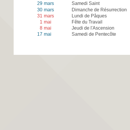
29
mars
Samedi Saint
30
mars
Dimanche de Résurrection
31
mars
Lundi de Pâques
1
mai
Fête du Travail
8
mai
Jeudi de l'Ascension
17
mai
Samedi de Pentecôte