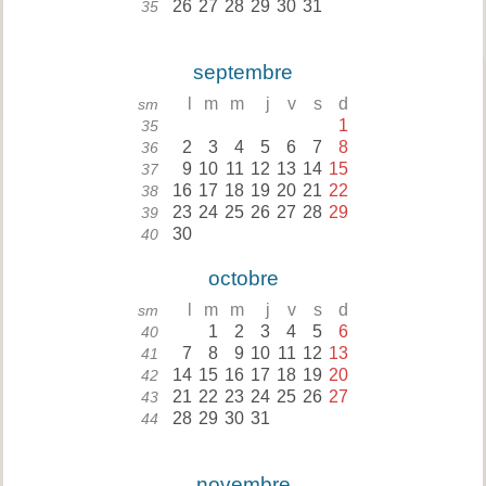
26
27
28
29
30
31
35
septembre
l
m
m
j
v
s
d
sm
1
35
2
3
4
5
6
7
8
36
9
10
11
12
13
14
15
37
16
17
18
19
20
21
22
38
23
24
25
26
27
28
29
39
30
40
octobre
l
m
m
j
v
s
d
sm
1
2
3
4
5
6
40
7
8
9
10
11
12
13
41
14
15
16
17
18
19
20
42
21
22
23
24
25
26
27
43
28
29
30
31
44
novembre