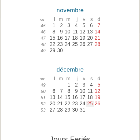
novembre
l
m
m
j
v
s
d
sm
1
2
3
4
5
6
7
45
8
9
10
11
12
13
14
46
15
16
17
18
19
20
21
47
22
23
24
25
26
27
28
48
29
30
49
décembre
l
m
m
j
v
s
d
sm
1
2
3
4
5
49
6
7
8
9
10
11
12
50
13
14
15
16
17
18
19
51
20
21
22
23
24
25
26
52
27
28
29
30
31
53
Jours Feriés