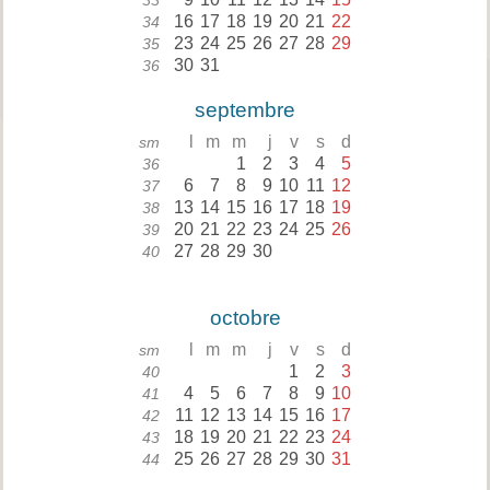
33
16
17
18
19
20
21
22
34
23
24
25
26
27
28
29
35
30
31
36
septembre
l
m
m
j
v
s
d
sm
1
2
3
4
5
36
6
7
8
9
10
11
12
37
13
14
15
16
17
18
19
38
20
21
22
23
24
25
26
39
27
28
29
30
40
octobre
l
m
m
j
v
s
d
sm
1
2
3
40
4
5
6
7
8
9
10
41
11
12
13
14
15
16
17
42
18
19
20
21
22
23
24
43
25
26
27
28
29
30
31
44