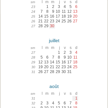
l
m
m
j
v
s
d
sm
1
2
3
4
5
6
23
7
8
9
10
11
12
13
24
14
15
16
17
18
19
20
25
21
22
23
24
25
26
27
26
28
29
30
27
juillet
l
m
m
j
v
s
d
sm
1
2
3
4
27
5
6
7
8
9
10
11
28
12
13
14
15
16
17
18
29
19
20
21
22
23
24
25
30
26
27
28
29
30
31
31
août
l
m
m
j
v
s
d
sm
1
31
2
3
4
5
6
7
8
32
9
10
11
12
13
14
15