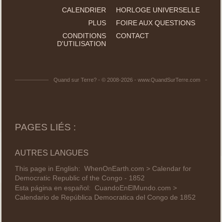
CALENDRIER
HORLOGE UNIVERSELLE
PLUS
FOIRE AUX QUESTIONS
CONDITIONS
CONTACT
D'UTILISATION
Quand sur Terre? - © 2008-2026 - www.QuandSurTerre.com
PAGES LIÉS :
AUTRES LANGUES
This page in English:
WhenOnEarth.com > Calendar for
Democratic Republic of the Congo - 1852
Esta página en español:
CuandoEnElMundo.com >
Calendario de República Democratica del Congo de 1852