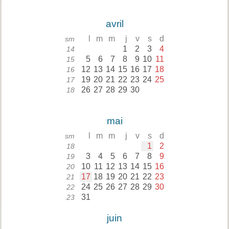
avril
l
m
m
j
v
s
d
sm
1
2
3
4
14
5
6
7
8
9
10
11
15
12
13
14
15
16
17
18
16
19
20
21
22
23
24
25
17
26
27
28
29
30
18
mai
l
m
m
j
v
s
d
sm
1
2
18
3
4
5
6
7
8
9
19
10
11
12
13
14
15
16
20
17
18
19
20
21
22
23
21
24
25
26
27
28
29
30
22
31
23
juin