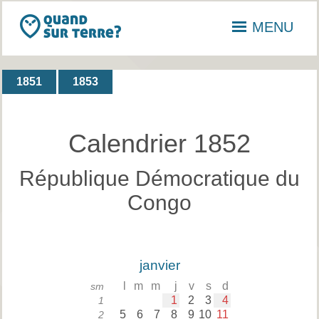
MENU
1851
1853
Calendrier 1852
République Démocratique du
Congo
janvier
l
m
m
j
v
s
d
sm
1
2
3
4
1
5
6
7
8
9
10
11
2