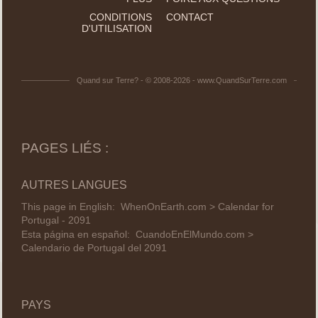
CONDITIONS
CONTACT
D'UTILISATION
Quand sur Terre? - © 2008-2026 - www.QuandSurTerre.com
PAGES LIÉS :
AUTRES LANGUES
This page in English:
WhenOnEarth.com > Calendar for
Portugal - 2091
Esta página en español:
CuandoEnElMundo.com >
Calendario de Portugal del 2091
PAYS