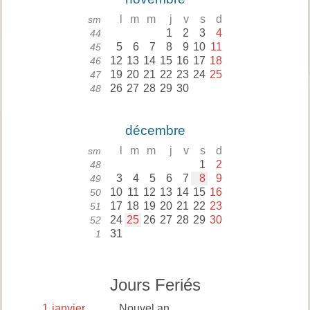
l
m
m
j
v
s
d
sm
1
2
3
4
44
5
6
7
8
9
10
11
45
12
13
14
15
16
17
18
46
19
20
21
22
23
24
25
47
26
27
28
29
30
48
décembre
l
m
m
j
v
s
d
sm
1
2
48
3
4
5
6
7
8
9
49
10
11
12
13
14
15
16
50
17
18
19
20
21
22
23
51
24
25
26
27
28
29
30
52
31
1
Jours Feriés
1
janvier
Nouvel an