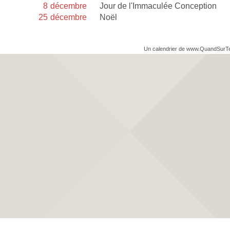
8
décembre
Jour de l'Immaculée Conception
25
décembre
Noël
Un calendrier de www.QuandSurT