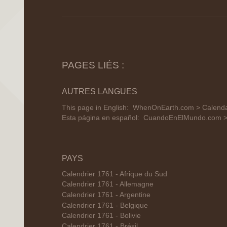
PAGES LIÉS :
AUTRES LANGUES
This page in English:
WhenOnEarth.com > Calendar
Esta página en español:
CuandoEnElMundo.com > C
PAYS
Calendrier 1761 - Afrique du Sud
Calendrier 1761 - Allemagne
Calendrier 1761 - Argentine
Calendrier 1761 - Belgique
Calendrier 1761 - Bolivie
Calendrier 1761 - Brésil