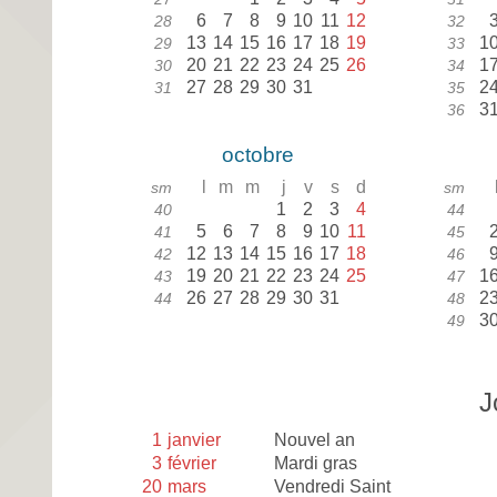
6
7
8
9
10
11
12
28
32
13
14
15
16
17
18
19
1
29
33
20
21
22
23
24
25
26
1
30
34
27
28
29
30
31
2
31
35
3
36
octobre
l
m
m
j
v
s
d
sm
sm
1
2
3
4
40
44
5
6
7
8
9
10
11
41
45
12
13
14
15
16
17
18
42
46
19
20
21
22
23
24
25
1
43
47
26
27
28
29
30
31
2
44
48
3
49
J
1
janvier
Nouvel an
3
février
Mardi gras
20
mars
Vendredi Saint