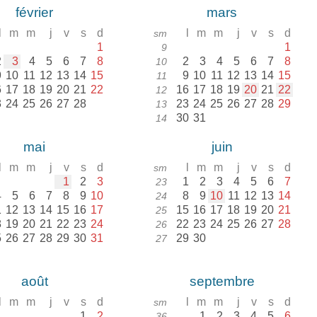
février
mars
l
m
m
j
v
s
d
l
m
m
j
v
s
d
sm
1
1
9
2
3
4
5
6
7
8
2
3
4
5
6
7
8
10
9
10
11
12
13
14
15
9
10
11
12
13
14
15
11
6
17
18
19
20
21
22
16
17
18
19
20
21
22
12
3
24
25
26
27
28
23
24
25
26
27
28
29
13
30
31
14
mai
juin
l
m
m
j
v
s
d
l
m
m
j
v
s
d
sm
1
2
3
1
2
3
4
5
6
7
23
4
5
6
7
8
9
10
8
9
10
11
12
13
14
24
1
12
13
14
15
16
17
15
16
17
18
19
20
21
25
8
19
20
21
22
23
24
22
23
24
25
26
27
28
26
5
26
27
28
29
30
31
29
30
27
août
septembre
l
m
m
j
v
s
d
l
m
m
j
v
s
d
sm
1
2
1
2
3
4
5
6
36