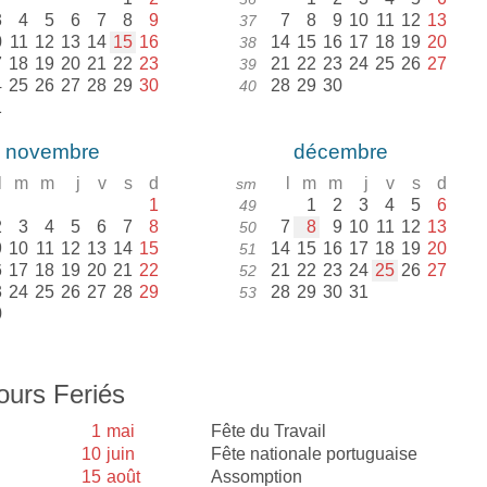
3
4
5
6
7
8
9
7
8
9
10
11
12
13
37
0
11
12
13
14
15
16
14
15
16
17
18
19
20
38
7
18
19
20
21
22
23
21
22
23
24
25
26
27
39
4
25
26
27
28
29
30
28
29
30
40
1
novembre
décembre
l
m
m
j
v
s
d
l
m
m
j
v
s
d
sm
1
1
2
3
4
5
6
49
2
3
4
5
6
7
8
7
8
9
10
11
12
13
50
9
10
11
12
13
14
15
14
15
16
17
18
19
20
51
6
17
18
19
20
21
22
21
22
23
24
25
26
27
52
3
24
25
26
27
28
29
28
29
30
31
53
0
ours Feriés
1
mai
Fête du Travail
10
juin
Fête nationale portuguaise
15
août
Assomption