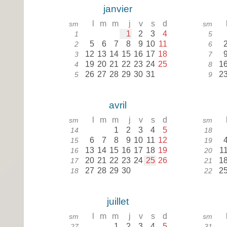
janvier
l
m
m
j
v
s
d
sm
sm
1
2
3
4
1
5
5
6
7
8
9
10
11
2
6
12
13
14
15
16
17
18
3
7
19
20
21
22
23
24
25
1
4
8
26
27
28
29
30
31
2
5
9
avril
l
m
m
j
v
s
d
sm
sm
1
2
3
4
5
14
18
6
7
8
9
10
11
12
15
19
13
14
15
16
17
18
19
1
16
20
20
21
22
23
24
25
26
1
17
21
27
28
29
30
2
18
22
juillet
l
m
m
j
v
s
d
sm
sm
1
2
3
4
5
27
31