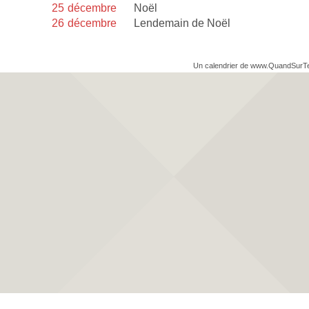
25
décembre
Noël
26
décembre
Lendemain de Noël
Un calendrier de www.QuandSurT