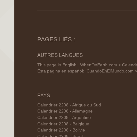
PAGES LIÉS :
AUTRES LANGUES
This page in English:
WhenOnEarth.com > Calendar
Esta página en español:
CuandoEnElMundo.com > C
PAYS
Calendrier 2208 - Afrique du Sud
Calendrier 2208 - Allemagne
Calendrier 2208 - Argentine
Calendrier 2208 - Belgique
Calendrier 2208 - Bolivie
Calendrier 2208 - Brésil