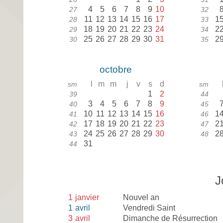
4
5
6
7
8
9
10
27
32
11
12
13
14
15
16
17
1
28
33
18
19
20
21
22
23
24
2
29
34
25
26
27
28
29
30
31
2
30
35
octobre
l
m
m
j
v
s
d
sm
sm
1
2
39
44
3
4
5
6
7
8
9
40
45
10
11
12
13
14
15
16
1
41
46
17
18
19
20
21
22
23
2
42
47
24
25
26
27
28
29
30
2
43
48
31
44
J
1
janvier
Nouvel an
1
avril
Vendredi Saint
3
avril
Dimanche de Résurrection