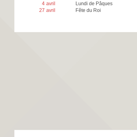
4
avril
Lundi de Pâques
27
avril
Fête du Roi