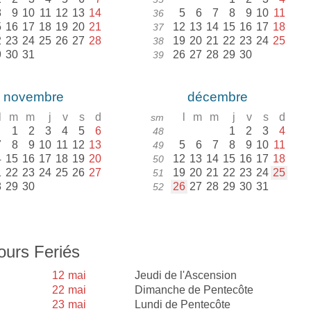
8
9
10
11
12
13
14
5
6
7
8
9
10
11
36
5
16
17
18
19
20
21
12
13
14
15
16
17
18
37
2
23
24
25
26
27
28
19
20
21
22
23
24
25
38
9
30
31
26
27
28
29
30
39
novembre
décembre
l
m
m
j
v
s
d
l
m
m
j
v
s
d
sm
1
2
3
4
5
6
1
2
3
4
48
7
8
9
10
11
12
13
5
6
7
8
9
10
11
49
4
15
16
17
18
19
20
12
13
14
15
16
17
18
50
1
22
23
24
25
26
27
19
20
21
22
23
24
25
51
8
29
30
26
27
28
29
30
31
52
ours Feriés
12
mai
Jeudi de l'Ascension
22
mai
Dimanche de Pentecôte
23
mai
Lundi de Pentecôte