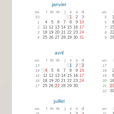
janvier
l
m
m
j
v
s
d
sm
sm
1
2
3
53
5
4
5
6
7
8
9
10
1
6
11
12
13
14
15
16
17
1
2
7
18
19
20
21
22
23
24
2
3
8
25
26
27
28
29
30
31
2
4
9
avril
l
m
m
j
v
s
d
sm
sm
1
2
3
13
17
4
5
6
7
8
9
10
14
18
11
12
13
14
15
16
17
15
19
18
19
20
21
22
23
24
1
16
20
25
26
27
28
29
30
2
17
21
3
22
juillet
l
m
m
j
v
s
d
sm
sm
1
2
3
26
31