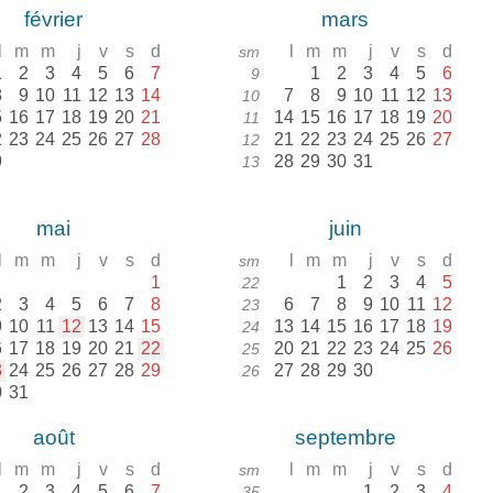
février
mars
l
m
m
j
v
s
d
l
m
m
j
v
s
d
sm
1
2
3
4
5
6
7
1
2
3
4
5
6
9
8
9
10
11
12
13
14
7
8
9
10
11
12
13
10
5
16
17
18
19
20
21
14
15
16
17
18
19
20
11
2
23
24
25
26
27
28
21
22
23
24
25
26
27
12
9
28
29
30
31
13
mai
juin
l
m
m
j
v
s
d
l
m
m
j
v
s
d
sm
1
1
2
3
4
5
22
2
3
4
5
6
7
8
6
7
8
9
10
11
12
23
9
10
11
12
13
14
15
13
14
15
16
17
18
19
24
6
17
18
19
20
21
22
20
21
22
23
24
25
26
25
3
24
25
26
27
28
29
27
28
29
30
26
0
31
août
septembre
l
m
m
j
v
s
d
l
m
m
j
v
s
d
sm
1
2
3
4
5
6
7
1
2
3
4
35