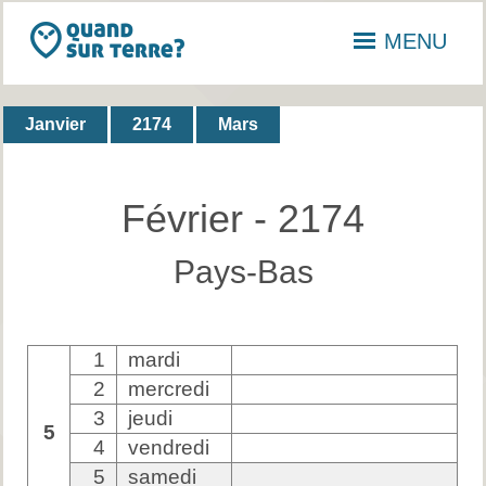
MENU
Janvier
2174
Mars
Février - 2174
Pays-Bas
1
mardi
2
mercredi
3
jeudi
5
4
vendredi
5
samedi