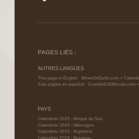
PAGES LIÉS :
AUTRES LANGUES
This page in English:
WhenOnEarth.com > Calendar
Esta página en español:
CuandoEnElMundo.com > C
PAYS
Calendrier 2019 - Afrique du Sud
Calendrier 2019 - Allemagne
Calendrier 2019 - Argentine
Calendrier 2019 - Belgique