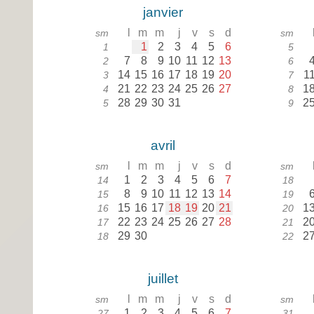
janvier
l
m
m
j
v
s
d
sm
sm
1
2
3
4
5
6
1
5
7
8
9
10
11
12
13
2
6
14
15
16
17
18
19
20
1
3
7
21
22
23
24
25
26
27
1
4
8
28
29
30
31
2
5
9
avril
l
m
m
j
v
s
d
sm
sm
1
2
3
4
5
6
7
14
18
8
9
10
11
12
13
14
15
19
15
16
17
18
19
20
21
1
16
20
22
23
24
25
26
27
28
2
17
21
29
30
2
18
22
juillet
l
m
m
j
v
s
d
sm
sm
1
2
3
4
5
6
7
27
31