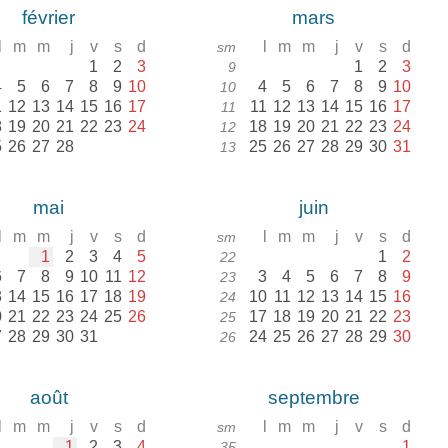
février
mars
l
m
m
j
v
s
d
l
m
m
j
v
s
d
sm
1
2
3
1
2
3
9
4
5
6
7
8
9
10
4
5
6
7
8
9
10
10
1
12
13
14
15
16
17
11
12
13
14
15
16
17
11
8
19
20
21
22
23
24
18
19
20
21
22
23
24
12
5
26
27
28
25
26
27
28
29
30
31
13
mai
juin
l
m
m
j
v
s
d
l
m
m
j
v
s
d
sm
1
2
3
4
5
1
2
22
6
7
8
9
10
11
12
3
4
5
6
7
8
9
23
3
14
15
16
17
18
19
10
11
12
13
14
15
16
24
0
21
22
23
24
25
26
17
18
19
20
21
22
23
25
7
28
29
30
31
24
25
26
27
28
29
30
26
août
septembre
l
m
m
j
v
s
d
l
m
m
j
v
s
d
sm
1
2
3
4
1
35