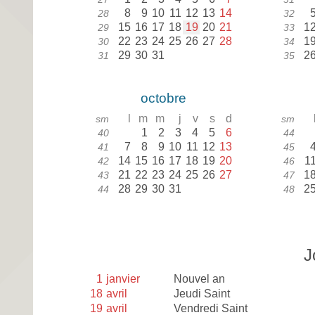
8
9
10
11
12
13
14
28
32
15
16
17
18
19
20
21
1
29
33
22
23
24
25
26
27
28
1
30
34
29
30
31
2
31
35
octobre
l
m
m
j
v
s
d
sm
sm
1
2
3
4
5
6
40
44
7
8
9
10
11
12
13
41
45
14
15
16
17
18
19
20
1
42
46
21
22
23
24
25
26
27
1
43
47
28
29
30
31
2
44
48
J
1
janvier
Nouvel an
18
avril
Jeudi Saint
19
avril
Vendredi Saint