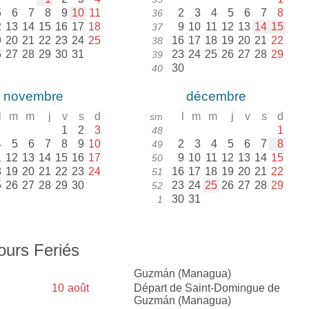
5
6
7
8
9
10
11
2
3
4
5
6
7
8
36
2
13
14
15
16
17
18
9
10
11
12
13
14
15
37
9
20
21
22
23
24
25
16
17
18
19
20
21
22
38
6
27
28
29
30
31
23
24
25
26
27
28
29
39
30
40
novembre
décembre
l
m
m
j
v
s
d
l
m
m
j
v
s
d
sm
1
2
3
1
48
4
5
6
7
8
9
10
2
3
4
5
6
7
8
49
1
12
13
14
15
16
17
9
10
11
12
13
14
15
50
8
19
20
21
22
23
24
16
17
18
19
20
21
22
51
5
26
27
28
29
30
23
24
25
26
27
28
29
52
30
31
1
ours Feriés
Guzmán (Managua)
10
août
Départ de Saint-Domingue de
Guzmán (Managua)