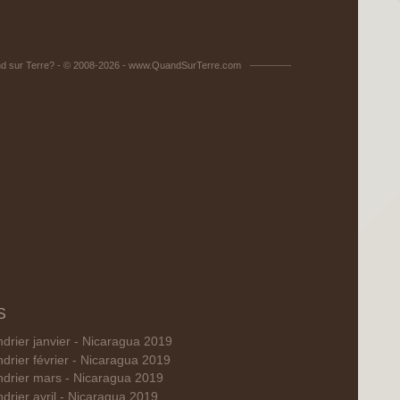
d sur Terre? - © 2008-2026 - www.QuandSurTerre.com
S
drier janvier - Nicaragua 2019
drier février - Nicaragua 2019
ndrier mars - Nicaragua 2019
drier avril - Nicaragua 2019