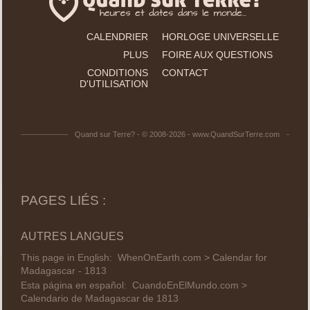
CALENDRIER
HORLOGE UNIVERSELLE
PLUS
FOIRE AUX QUESTIONS
CONDITIONS
CONTACT
D'UTILISATION
Quand sur Terre? - © 2008-2026 - www.QuandSurTerre.com
PAGES LIÉS :
AUTRES LANGUES
This page in English:
WhenOnEarth.com > Calendar for
Madagascar - 1813
Esta página en español:
CuandoEnElMundo.com >
Calendario de Madagascar de 1813