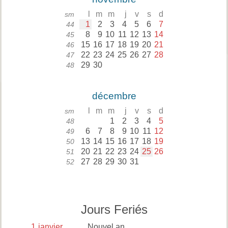
l
m
m
j
v
s
d
sm
1
2
3
4
5
6
7
44
8
9
10
11
12
13
14
45
15
16
17
18
19
20
21
46
22
23
24
25
26
27
28
47
29
30
48
décembre
l
m
m
j
v
s
d
sm
1
2
3
4
5
48
6
7
8
9
10
11
12
49
13
14
15
16
17
18
19
50
20
21
22
23
24
25
26
51
27
28
29
30
31
52
Jours Feriés
1
janvier
Nouvel an