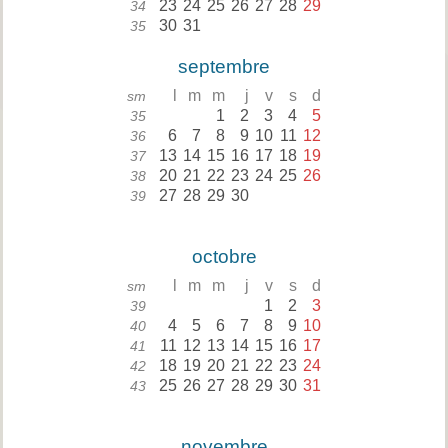
23
24
25
26
27
28
29
34
30
31
35
septembre
l
m
m
j
v
s
d
sm
1
2
3
4
5
35
6
7
8
9
10
11
12
36
13
14
15
16
17
18
19
37
20
21
22
23
24
25
26
38
27
28
29
30
39
octobre
l
m
m
j
v
s
d
sm
1
2
3
39
4
5
6
7
8
9
10
40
11
12
13
14
15
16
17
41
18
19
20
21
22
23
24
42
25
26
27
28
29
30
31
43
novembre