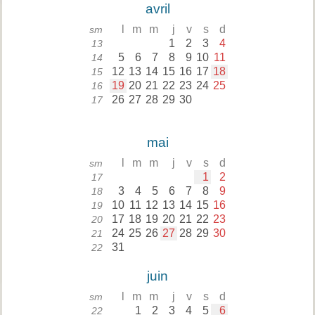
avril
l
m
m
j
v
s
d
sm
1
2
3
4
13
5
6
7
8
9
10
11
14
12
13
14
15
16
17
18
15
19
20
21
22
23
24
25
16
26
27
28
29
30
17
mai
l
m
m
j
v
s
d
sm
1
2
17
3
4
5
6
7
8
9
18
10
11
12
13
14
15
16
19
17
18
19
20
21
22
23
20
24
25
26
27
28
29
30
21
31
22
juin
l
m
m
j
v
s
d
sm
1
2
3
4
5
6
22