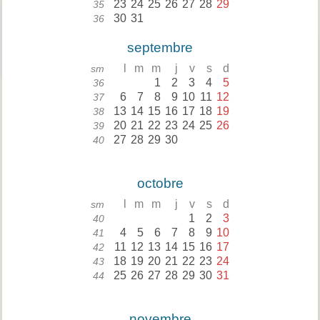
23
24
25
26
27
28
29
35
30
31
36
septembre
l
m
m
j
v
s
d
sm
1
2
3
4
5
36
6
7
8
9
10
11
12
37
13
14
15
16
17
18
19
38
20
21
22
23
24
25
26
39
27
28
29
30
40
octobre
l
m
m
j
v
s
d
sm
1
2
3
40
4
5
6
7
8
9
10
41
11
12
13
14
15
16
17
42
18
19
20
21
22
23
24
43
25
26
27
28
29
30
31
44
novembre