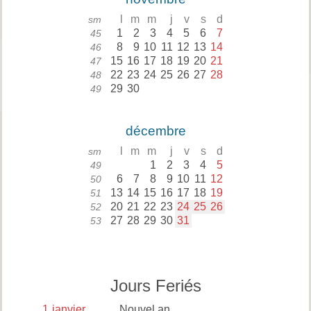
l
m
m
j
v
s
d
sm
1
2
3
4
5
6
7
45
8
9
10
11
12
13
14
46
15
16
17
18
19
20
21
47
22
23
24
25
26
27
28
48
29
30
49
décembre
l
m
m
j
v
s
d
sm
1
2
3
4
5
49
6
7
8
9
10
11
12
50
13
14
15
16
17
18
19
51
20
21
22
23
24
25
26
52
27
28
29
30
31
53
Jours Feriés
1
janvier
Nouvel an