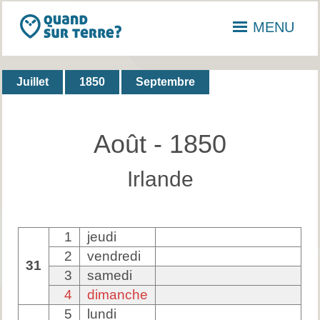
MENU
Juillet
1850
Septembre
Août - 1850
Irlande
1
jeudi
2
vendredi
31
3
samedi
4
dimanche
5
lundi