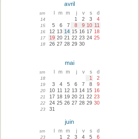
avril
l
m
m
j
v
s
d
sm
1
2
3
4
14
5
6
7
8
9
10
11
15
12
13
14
15
16
17
18
16
19
20
21
22
23
24
25
17
26
27
28
29
30
18
mai
l
m
m
j
v
s
d
sm
1
2
18
3
4
5
6
7
8
9
19
10
11
12
13
14
15
16
20
17
18
19
20
21
22
23
21
24
25
26
27
28
29
30
22
31
23
juin
l
m
m
j
v
s
d
sm
1
2
3
4
5
6
23