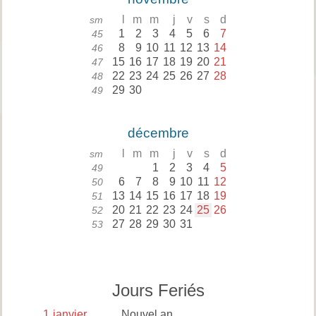
l
m
m
j
v
s
d
sm
1
2
3
4
5
6
7
45
8
9
10
11
12
13
14
46
15
16
17
18
19
20
21
47
22
23
24
25
26
27
28
48
29
30
49
décembre
l
m
m
j
v
s
d
sm
1
2
3
4
5
49
6
7
8
9
10
11
12
50
13
14
15
16
17
18
19
51
20
21
22
23
24
25
26
52
27
28
29
30
31
53
Jours Feriés
1
janvier
Nouvel an