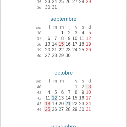
23
24
25
26
27
28
29
35
30
31
36
septembre
l
m
m
j
v
s
d
sm
1
2
3
4
5
36
6
7
8
9
10
11
12
37
13
14
15
16
17
18
19
38
20
21
22
23
24
25
26
39
27
28
29
30
40
octobre
l
m
m
j
v
s
d
sm
1
2
3
40
4
5
6
7
8
9
10
41
11
12
13
14
15
16
17
42
18
19
20
21
22
23
24
43
25
26
27
28
29
30
31
44
novembre