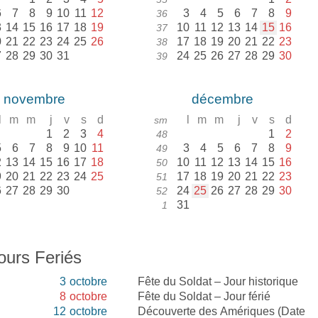
6
7
8
9
10
11
12
3
4
5
6
7
8
9
36
3
14
15
16
17
18
19
10
11
12
13
14
15
16
37
0
21
22
23
24
25
26
17
18
19
20
21
22
23
38
7
28
29
30
31
24
25
26
27
28
29
30
39
novembre
décembre
l
m
m
j
v
s
d
l
m
m
j
v
s
d
sm
1
2
3
4
1
2
48
5
6
7
8
9
10
11
3
4
5
6
7
8
9
49
2
13
14
15
16
17
18
10
11
12
13
14
15
16
50
9
20
21
22
23
24
25
17
18
19
20
21
22
23
51
6
27
28
29
30
24
25
26
27
28
29
30
52
31
1
ours Feriés
3
octobre
Fête du Soldat – Jour historique
8
octobre
Fête du Soldat – Jour férié
12
octobre
Découverte des Amériques (Date