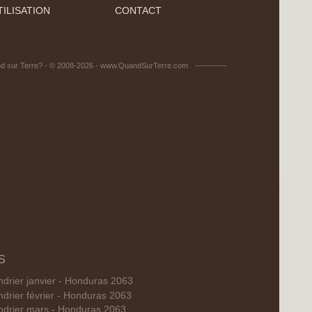
ILISATION
CONTACT
d sur Terre? - © 2008-2026 - www.QuandSurTerre.com
S
ndrier janvier - Honduras 2063
ndrier février - Honduras 2063
ndrier mars - Honduras 2063