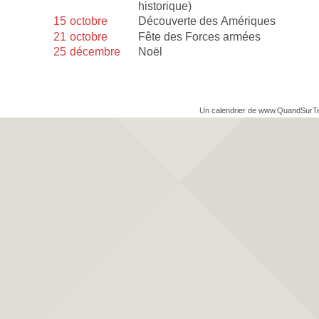
historique)
15
octobre
Découverte des Amériques
21
octobre
Fête des Forces armées
25
décembre
Noël
Un calendrier de www.QuandSurT