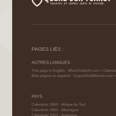
PAGES LIÉS :
AUTRES LANGUES
This page in English:
WhenOnEarth.com > Calendar
Esta página en español:
CuandoEnElMundo.com > 
PAYS
Calendrier 2063 - Afrique du Sud
Calendrier 2063 - Allemagne
Calendrier 2063 - Argentine