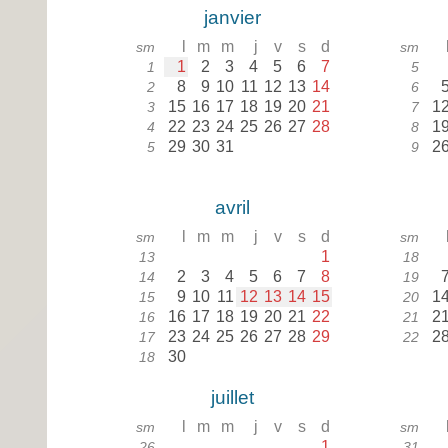
janvier
l
m
m
j
v
s
d
sm
sm
1
2
3
4
5
6
7
1
5
8
9
10
11
12
13
14
2
6
15
16
17
18
19
20
21
1
3
7
22
23
24
25
26
27
28
1
4
8
29
30
31
2
5
9
avril
l
m
m
j
v
s
d
sm
sm
1
13
18
2
3
4
5
6
7
8
14
19
9
10
11
12
13
14
15
1
15
20
16
17
18
19
20
21
22
2
16
21
23
24
25
26
27
28
29
2
17
22
30
18
juillet
l
m
m
j
v
s
d
sm
sm
1
26
31