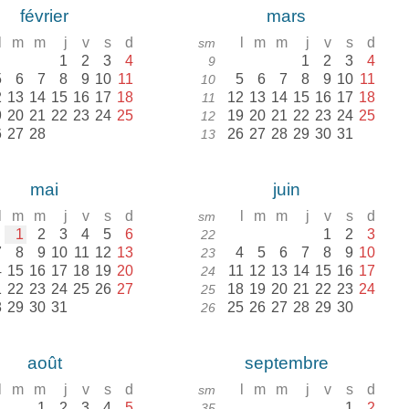
février
mars
l
m
m
j
v
s
d
l
m
m
j
v
s
d
sm
1
2
3
4
1
2
3
4
9
5
6
7
8
9
10
11
5
6
7
8
9
10
11
10
2
13
14
15
16
17
18
12
13
14
15
16
17
18
11
9
20
21
22
23
24
25
19
20
21
22
23
24
25
12
6
27
28
26
27
28
29
30
31
13
mai
juin
l
m
m
j
v
s
d
l
m
m
j
v
s
d
sm
1
2
3
4
5
6
1
2
3
22
7
8
9
10
11
12
13
4
5
6
7
8
9
10
23
4
15
16
17
18
19
20
11
12
13
14
15
16
17
24
1
22
23
24
25
26
27
18
19
20
21
22
23
24
25
8
29
30
31
25
26
27
28
29
30
26
août
septembre
l
m
m
j
v
s
d
l
m
m
j
v
s
d
sm
1
2
3
4
5
1
2
35