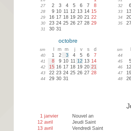
2
3
4
5
6
7
8
27
32
9
10
11
12
13
14
15
1
28
33
16
17
18
19
20
21
22
2
29
34
23
24
25
26
27
28
29
2
30
35
30
31
31
octobre
l
m
m
j
v
s
d
sm
sm
1
2
3
4
5
6
7
40
44
8
9
10
11
12
13
14
41
45
15
16
17
18
19
20
21
1
42
46
22
23
24
25
26
27
28
1
43
47
29
30
31
2
44
48
J
1
janvier
Nouvel an
12
avril
Jeudi Saint
13
avril
Vendredi Saint