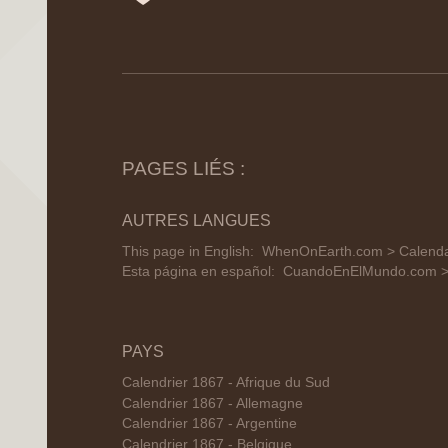
PAGES LIÉS :
AUTRES LANGUES
This page in English:
WhenOnEarth.com > Calendar
Esta página en español:
CuandoEnElMundo.com > 
PAYS
Calendrier 1867 - Afrique du Sud
Calendrier 1867 - Allemagne
Calendrier 1867 - Argentine
Calendrier 1867 - Belgique