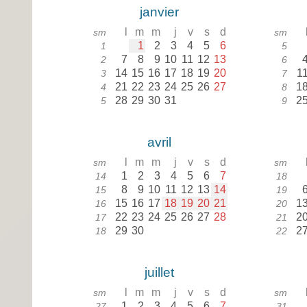
janvier
l
m
m
j
v
s
d
sm
sm
1
2
3
4
5
6
1
5
7
8
9
10
11
12
13
2
6
14
15
16
17
18
19
20
1
3
7
21
22
23
24
25
26
27
1
4
8
28
29
30
31
2
5
9
avril
l
m
m
j
v
s
d
sm
sm
1
2
3
4
5
6
7
14
18
8
9
10
11
12
13
14
15
19
15
16
17
18
19
20
21
1
16
20
22
23
24
25
26
27
28
2
17
21
29
30
2
18
22
juillet
l
m
m
j
v
s
d
sm
sm
1
2
3
4
5
6
7
27
31