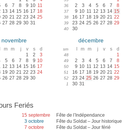
5
6
7
8
9
10
11
2
3
4
5
6
7
8
36
2
13
14
15
16
17
18
9
10
11
12
13
14
15
37
9
20
21
22
23
24
25
16
17
18
19
20
21
22
38
6
27
28
29
30
31
23
24
25
26
27
28
29
39
30
40
novembre
décembre
l
m
m
j
v
s
d
l
m
m
j
v
s
d
sm
1
2
3
1
48
4
5
6
7
8
9
10
2
3
4
5
6
7
8
49
1
12
13
14
15
16
17
9
10
11
12
13
14
15
50
8
19
20
21
22
23
24
16
17
18
19
20
21
22
51
5
26
27
28
29
30
23
24
25
26
27
28
29
52
30
31
1
ours Feriés
15
septembre
Fête de l'Indépendance
3
octobre
Fête du Soldat – Jour historique
7
octobre
Fête du Soldat – Jour férié