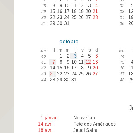
8
9
10
11
12
13
14
28
32
15
16
17
18
19
20
21
1
29
33
22
23
24
25
26
27
28
1
30
34
29
30
31
2
31
35
octobre
l
m
m
j
v
s
d
sm
sm
1
2
3
4
5
6
40
44
7
8
9
10
11
12
13
41
45
14
15
16
17
18
19
20
1
42
46
21
22
23
24
25
26
27
1
43
47
28
29
30
31
2
44
48
J
1
janvier
Nouvel an
14
avril
Fête des Amériques
18
avril
Jeudi Saint