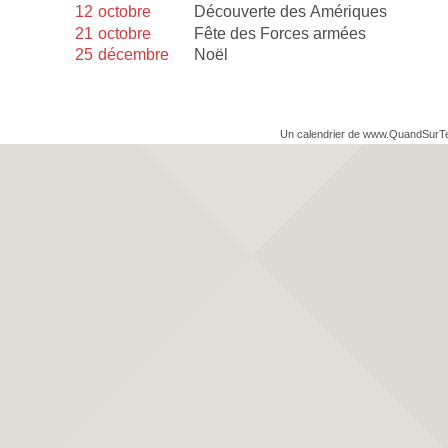
12
octobre
Découverte des Amériques
21
octobre
Fête des Forces armées
25
décembre
Noël
Un calendrier de www.QuandSurT