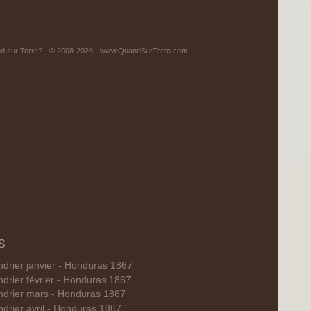
d sur Terre? - © 2008-2026 - www.QuandSurTerre.com
S
ndrier janvier - Honduras 1867
ndrier février - Honduras 1867
ndrier mars - Honduras 1867
drier avril - Honduras 1867