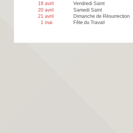
19
avril
Vendredi Saint
20
avril
Samedi Saint
21
avril
Dimanche de Résurrection
1
mai
Fête du Travail