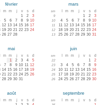
février
mars
l
m
m
j
v
s
d
l
m
m
j
v
s
d
sm
1
2
3
1
2
3
9
4
5
6
7
8
9
10
4
5
6
7
8
9
10
10
1
12
13
14
15
16
17
11
12
13
14
15
16
17
11
8
19
20
21
22
23
24
18
19
20
21
22
23
24
12
5
26
27
28
25
26
27
28
29
30
31
13
mai
juin
l
m
m
j
v
s
d
l
m
m
j
v
s
d
sm
1
2
3
4
5
1
2
22
6
7
8
9
10
11
12
3
4
5
6
7
8
9
23
3
14
15
16
17
18
19
10
11
12
13
14
15
16
24
0
21
22
23
24
25
26
17
18
19
20
21
22
23
25
7
28
29
30
31
24
25
26
27
28
29
30
26
août
septembre
l
m
m
j
v
s
d
l
m
m
j
v
s
d
sm
1
2
3
4
1
35