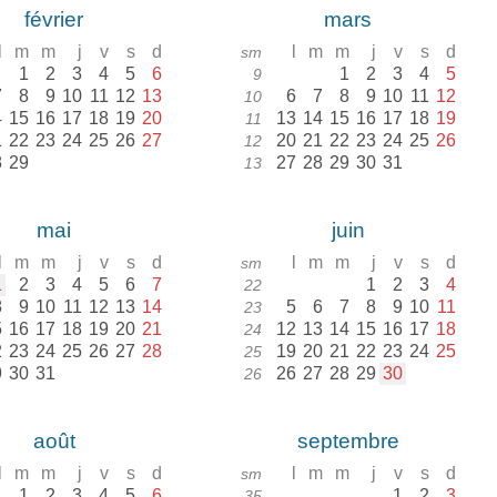
février
mars
l
m
m
j
v
s
d
l
m
m
j
v
s
d
sm
1
2
3
4
5
6
1
2
3
4
5
9
7
8
9
10
11
12
13
6
7
8
9
10
11
12
10
4
15
16
17
18
19
20
13
14
15
16
17
18
19
11
1
22
23
24
25
26
27
20
21
22
23
24
25
26
12
8
29
27
28
29
30
31
13
mai
juin
l
m
m
j
v
s
d
l
m
m
j
v
s
d
sm
1
2
3
4
5
6
7
1
2
3
4
22
8
9
10
11
12
13
14
5
6
7
8
9
10
11
23
5
16
17
18
19
20
21
12
13
14
15
16
17
18
24
2
23
24
25
26
27
28
19
20
21
22
23
24
25
25
9
30
31
26
27
28
29
30
26
août
septembre
l
m
m
j
v
s
d
l
m
m
j
v
s
d
sm
1
2
3
4
5
6
1
2
3
35