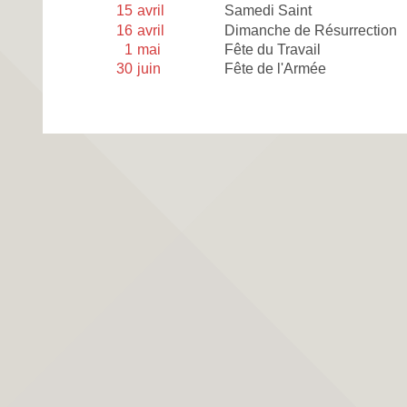
15
avril
Samedi Saint
16
avril
Dimanche de Résurrection
1
mai
Fête du Travail
30
juin
Fête de l'Armée