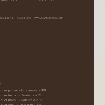
d sur Terre? - © 2008-2026 - www.QuandSurTerre.com
S
drier janvier - Guatemala 2180
drier février - Guatemala 2180
drier mars - Guatemala 2180
drier avril - Guatemala 2180