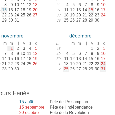
7
8
9
10
11
12
13
4
5
6
7
8
9
10
36
4
15
16
17
18
19
20
11
12
13
14
15
16
17
37
1
22
23
24
25
26
27
18
19
20
21
22
23
24
38
8
29
30
31
25
26
27
28
29
30
39
novembre
décembre
l
m
m
j
v
s
d
l
m
m
j
v
s
d
sm
1
2
3
4
5
1
2
3
48
6
7
8
9
10
11
12
4
5
6
7
8
9
10
49
3
14
15
16
17
18
19
11
12
13
14
15
16
17
50
0
21
22
23
24
25
26
18
19
20
21
22
23
24
51
7
28
29
30
25
26
27
28
29
30
31
52
ours Feriés
15
août
Fête de l'Assomption
15
septembre
Fête de l'Indépendance
20
octobre
Fête de la Révolution