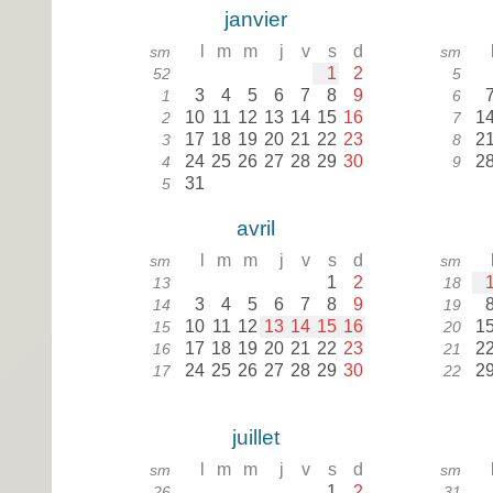
janvier
l
m
m
j
v
s
d
sm
sm
1
2
52
5
3
4
5
6
7
8
9
1
6
10
11
12
13
14
15
16
1
2
7
17
18
19
20
21
22
23
2
3
8
24
25
26
27
28
29
30
2
4
9
31
5
avril
l
m
m
j
v
s
d
sm
sm
1
2
13
18
3
4
5
6
7
8
9
14
19
10
11
12
13
14
15
16
1
15
20
17
18
19
20
21
22
23
2
16
21
24
25
26
27
28
29
30
2
17
22
juillet
l
m
m
j
v
s
d
sm
sm
1
2
26
31