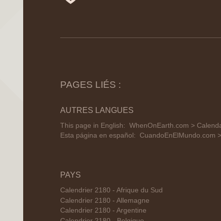
PAGES LIÉS :
AUTRES LANGUES
This page in English:
WhenOnEarth.com > Calendar
Esta página en español:
CuandoEnElMundo.com > 
PAYS
Calendrier 2180 - Afrique du Sud
Calendrier 2180 - Allemagne
Calendrier 2180 - Argentine
Calendrier 2180 - Belgique