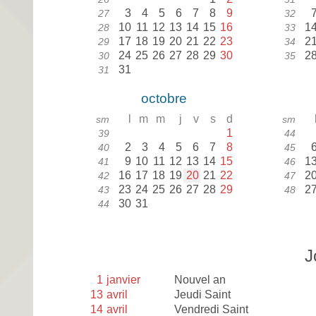
3
4
5
6
7
8
9
27
32
10
11
12
13
14
15
16
1
28
33
17
18
19
20
21
22
23
2
29
34
24
25
26
27
28
29
30
2
30
35
31
31
octobre
l
m
m
j
v
s
d
sm
sm
1
39
44
2
3
4
5
6
7
8
40
45
9
10
11
12
13
14
15
1
41
46
16
17
18
19
20
21
22
2
42
47
23
24
25
26
27
28
29
2
43
48
30
31
44
J
1
janvier
Nouvel an
13
avril
Jeudi Saint
14
avril
Vendredi Saint