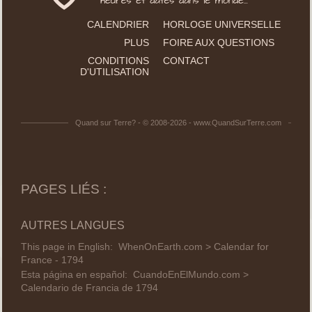
CALENDRIER
HORLOGE UNIVERSELLE
PLUS
FOIRE AUX QUESTIONS
CONDITIONS
CONTACT
D'UTILISATION
Quand sur Terre? - © 2008-2026 - www.QuandSurTerre.com
PAGES LIÉS :
AUTRES LANGUES
This page in English:
WhenOnEarth.com > Calendar for
France - 1794
Esta página en español:
CuandoEnElMundo.com >
Calendario de Francia de 1794