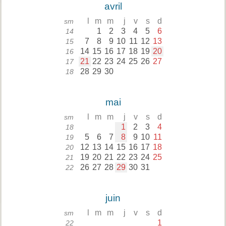
avril
l
m
m
j
v
s
d
sm
1
2
3
4
5
6
14
7
8
9
10
11
12
13
15
14
15
16
17
18
19
20
16
21
22
23
24
25
26
27
17
28
29
30
18
mai
l
m
m
j
v
s
d
sm
1
2
3
4
18
5
6
7
8
9
10
11
19
12
13
14
15
16
17
18
20
19
20
21
22
23
24
25
21
26
27
28
29
30
31
22
juin
l
m
m
j
v
s
d
sm
1
22