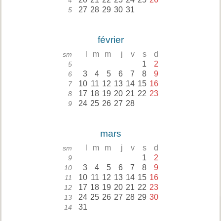
4
27
28
29
30
31
5
février
l
m
m
j
v
s
d
sm
1
2
5
3
4
5
6
7
8
9
6
10
11
12
13
14
15
16
7
17
18
19
20
21
22
23
8
24
25
26
27
28
9
mars
l
m
m
j
v
s
d
sm
1
2
9
3
4
5
6
7
8
9
10
10
11
12
13
14
15
16
11
17
18
19
20
21
22
23
12
24
25
26
27
28
29
30
13
31
14