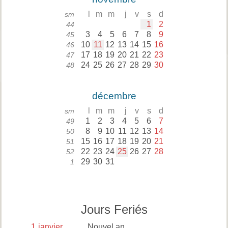
l
m
m
j
v
s
d
sm
1
2
44
3
4
5
6
7
8
9
45
10
11
12
13
14
15
16
46
17
18
19
20
21
22
23
47
24
25
26
27
28
29
30
48
décembre
l
m
m
j
v
s
d
sm
1
2
3
4
5
6
7
49
8
9
10
11
12
13
14
50
15
16
17
18
19
20
21
51
22
23
24
25
26
27
28
52
29
30
31
1
Jours Feriés
1
janvier
Nouvel an